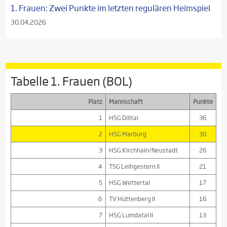
1. Frauen: Zwei Punkte im letzten regulären Heimspiel
30.04.2026
Tabelle 1. Frauen (BOL)
Platz
Mannschaft
Punkte
1
HSG Dilltal
36
2
HSG Marburg
30
3
HSG Kirchhain/Neustadt
26
4
TSG Leihgestern II
21
5
HSG Wettertal
17
6
TV Hüttenberg II
16
7
HSG Lumdatal II
13