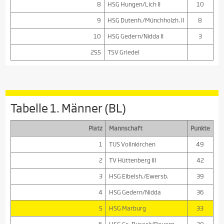
8
HSG Hungen/Lich II
10
9
HSG Dutenh./Münchholzh. II
8
10
HSG Gedern/Nidda II
3
255
TSV Griedel
Tabelle 1. Männer (BL)
Platz
Mannschaft
Punkte
1
TUS Vollnkirchen
49
2
TV Hüttenberg III
42
3
HSG Eibelsh./Ewersb.
39
4
HSG Gedern/Nidda
36
5
HSG Marburg
33