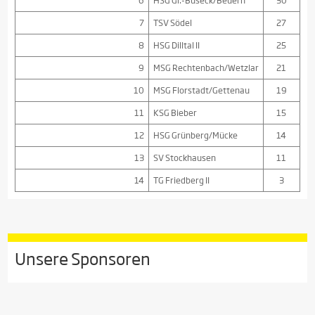
6
HSG Gr.-Buseck/Beuern
30
7
TSV Södel
27
8
HSG Dilltal II
25
9
MSG Rechtenbach/Wetzlar
21
10
MSG Florstadt/Gettenau
19
11
KSG Bieber
15
12
HSG Grünberg/Mücke
14
13
SV Stockhausen
11
14
TG Friedberg II
3
Unsere Sponsoren