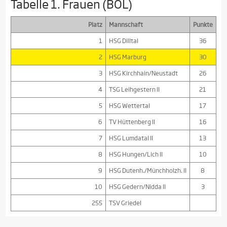
Tabelle 1. Frauen (BOL)
Platz
Mannschaft
Punkte
1
HSG Dilltal
36
2
HSG Marburg
30
3
HSG Kirchhain/Neustadt
26
4
TSG Leihgestern II
21
5
HSG Wettertal
17
6
TV Hüttenberg II
16
7
HSG Lumdatal II
13
8
HSG Hungen/Lich II
10
9
HSG Dutenh./Münchholzh. II
8
10
HSG Gedern/Nidda II
3
255
TSV Griedel