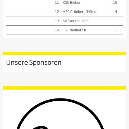
11
KSG Bieber
15
12
HSG Grünberg/Mücke
14
13
SV Stockhausen
11
14
TG Friedberg II
3
Unsere Sponsoren