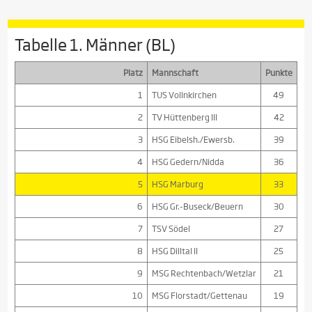
Tabelle 1. Männer (BL)
Platz
Mannschaft
Punkte
1
TUS Vollnkirchen
49
2
TV Hüttenberg III
42
3
HSG Eibelsh./Ewersb.
39
4
HSG Gedern/Nidda
36
5
HSG Marburg
33
6
HSG Gr.-Buseck/Beuern
30
7
TSV Södel
27
8
HSG Dilltal II
25
9
MSG Rechtenbach/Wetzlar
21
10
MSG Florstadt/Gettenau
19