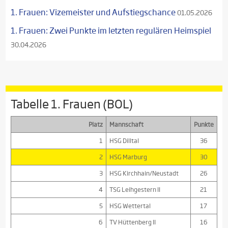
1. Frauen: Vizemeister und Aufstiegschance
01.05.2026
1. Frauen: Zwei Punkte im letzten regulären Heimspiel
30.04.2026
Tabelle 1. Frauen (BOL)
Platz
Mannschaft
Punkte
1
HSG Dilltal
36
2
HSG Marburg
30
3
HSG Kirchhain/Neustadt
26
4
TSG Leihgestern II
21
5
HSG Wettertal
17
6
TV Hüttenberg II
16