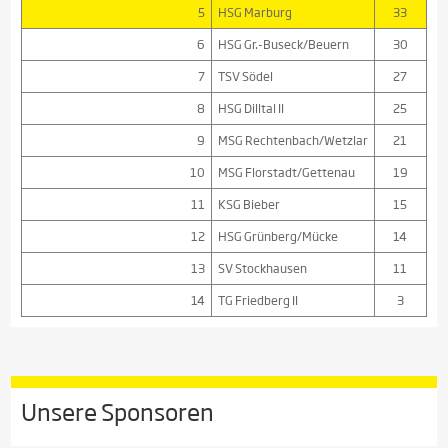
5
HSG Marburg
33
6
HSG Gr.-Buseck/Beuern
30
7
TSV Södel
27
8
HSG Dilltal II
25
9
MSG Rechtenbach/Wetzlar
21
10
MSG Florstadt/Gettenau
19
11
KSG Bieber
15
12
HSG Grünberg/Mücke
14
13
SV Stockhausen
11
14
TG Friedberg II
3
Unsere Sponsoren