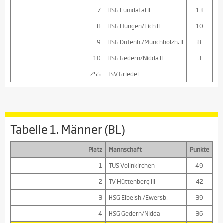
7
HSG Lumdatal II
13
8
HSG Hungen/Lich II
10
9
HSG Dutenh./Münchholzh. II
8
10
HSG Gedern/Nidda II
3
255
TSV Griedel
Tabelle 1. Männer (BL)
Platz
Mannschaft
Punkte
1
TUS Vollnkirchen
49
2
TV Hüttenberg III
42
3
HSG Eibelsh./Ewersb.
39
4
HSG Gedern/Nidda
36