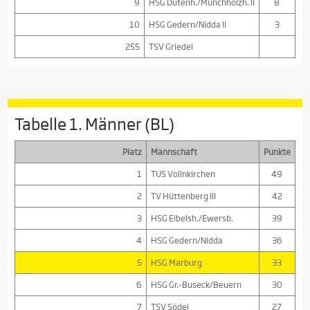
9
HSG Dutenh./Münchholzh. II
8
10
HSG Gedern/Nidda II
3
255
TSV Griedel
Tabelle 1. Männer (BL)
Platz
Mannschaft
Punkte
1
TUS Vollnkirchen
49
2
TV Hüttenberg III
42
3
HSG Eibelsh./Ewersb.
39
4
HSG Gedern/Nidda
36
5
HSG Marburg
33
6
HSG Gr.-Buseck/Beuern
30
7
TSV Södel
27