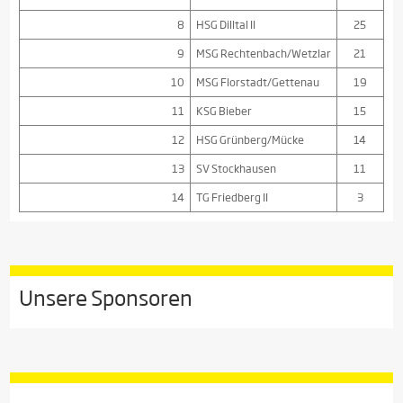
8
HSG Dilltal II
25
9
MSG Rechtenbach/Wetzlar
21
10
MSG Florstadt/Gettenau
19
11
KSG Bieber
15
12
HSG Grünberg/Mücke
14
13
SV Stockhausen
11
14
TG Friedberg II
3
Unsere Sponsoren