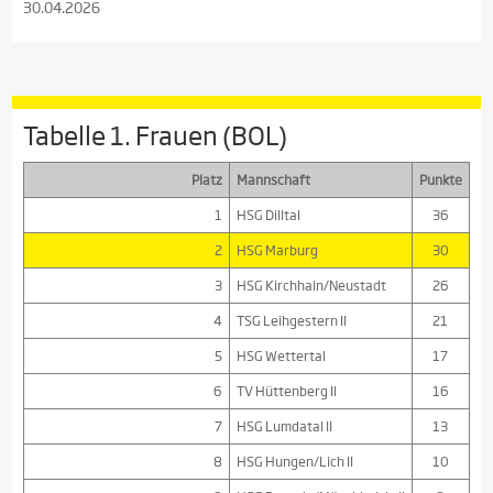
30.04.2026
Tabelle 1. Frauen (BOL)
Platz
Mannschaft
Punkte
1
HSG Dilltal
36
2
HSG Marburg
30
3
HSG Kirchhain/Neustadt
26
4
TSG Leihgestern II
21
5
HSG Wettertal
17
6
TV Hüttenberg II
16
7
HSG Lumdatal II
13
8
HSG Hungen/Lich II
10