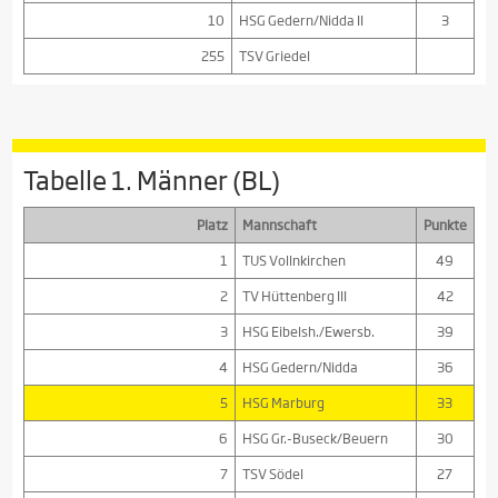
10
HSG Gedern/Nidda II
3
255
TSV Griedel
Tabelle 1. Männer (BL)
Platz
Mannschaft
Punkte
1
TUS Vollnkirchen
49
2
TV Hüttenberg III
42
3
HSG Eibelsh./Ewersb.
39
4
HSG Gedern/Nidda
36
5
HSG Marburg
33
6
HSG Gr.-Buseck/Beuern
30
7
TSV Södel
27