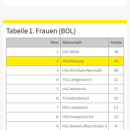
Tabelle 1. Frauen (BOL)
Platz
Mannschaft
Punkte
1
HSG Dilltal
36
2
HSG Marburg
30
3
HSG Kirchhain/Neustadt
26
4
TSG Leihgestern II
21
5
HSG Wettertal
17
6
TV Hüttenberg II
16
7
HSG Lumdatal II
13
8
HSG Hungen/Lich II
10
9
HSG Dutenh./Münchholzh. II
8