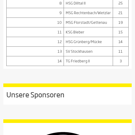
8
HSG Dilltal II
25
9
MSG Rechtenbach/Wetzlar
21
10
MSG Florstadt/Gettenau
19
11
KSG Bieber
15
12
HSG Grünberg/Mücke
14
13
SV Stockhausen
11
14
TG Friedberg II
3
Unsere Sponsoren