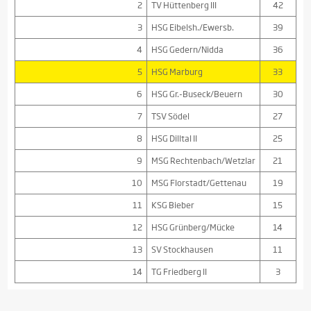
2
TV Hüttenberg III
42
3
HSG Eibelsh./Ewersb.
39
4
HSG Gedern/Nidda
36
5
HSG Marburg
33
6
HSG Gr.-Buseck/Beuern
30
7
TSV Södel
27
8
HSG Dilltal II
25
9
MSG Rechtenbach/Wetzlar
21
10
MSG Florstadt/Gettenau
19
11
KSG Bieber
15
12
HSG Grünberg/Mücke
14
13
SV Stockhausen
11
14
TG Friedberg II
3