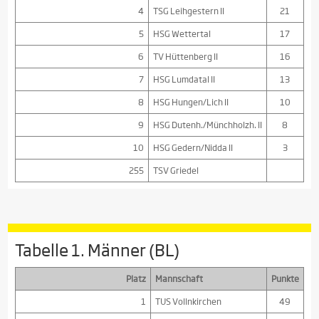
4
TSG Leihgestern II
21
5
HSG Wettertal
17
6
TV Hüttenberg II
16
7
HSG Lumdatal II
13
8
HSG Hungen/Lich II
10
9
HSG Dutenh./Münchholzh. II
8
10
HSG Gedern/Nidda II
3
255
TSV Griedel
Tabelle 1. Männer (BL)
Platz
Mannschaft
Punkte
1
TUS Vollnkirchen
49