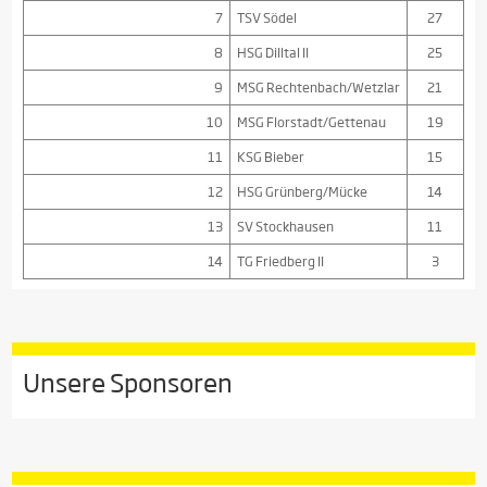
7
TSV Södel
27
8
HSG Dilltal II
25
9
MSG Rechtenbach/Wetzlar
21
10
MSG Florstadt/Gettenau
19
11
KSG Bieber
15
12
HSG Grünberg/Mücke
14
13
SV Stockhausen
11
14
TG Friedberg II
3
Unsere Sponsoren