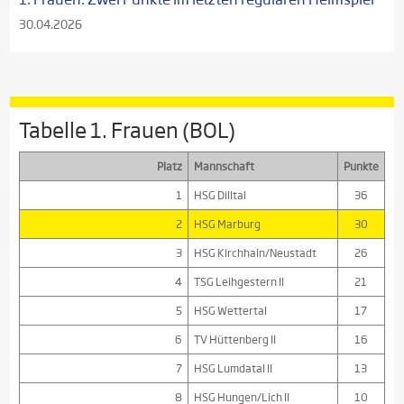
30.04.2026
Tabelle 1. Frauen (BOL)
Platz
Mannschaft
Punkte
1
HSG Dilltal
36
2
HSG Marburg
30
3
HSG Kirchhain/Neustadt
26
4
TSG Leihgestern II
21
5
HSG Wettertal
17
6
TV Hüttenberg II
16
7
HSG Lumdatal II
13
8
HSG Hungen/Lich II
10