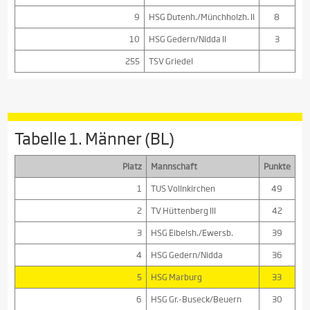
9
HSG Dutenh./Münchholzh. II
8
10
HSG Gedern/Nidda II
3
255
TSV Griedel
Tabelle 1. Männer (BL)
Platz
Mannschaft
Punkte
1
TUS Vollnkirchen
49
2
TV Hüttenberg III
42
3
HSG Eibelsh./Ewersb.
39
4
HSG Gedern/Nidda
36
5
HSG Marburg
33
6
HSG Gr.-Buseck/Beuern
30