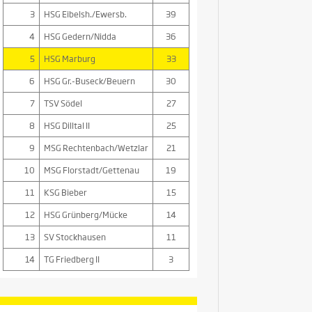
3
HSG Eibelsh./Ewersb.
39
4
HSG Gedern/Nidda
36
5
HSG Marburg
33
6
HSG Gr.-Buseck/Beuern
30
7
TSV Södel
27
8
HSG Dilltal II
25
9
MSG Rechtenbach/Wetzlar
21
10
MSG Florstadt/Gettenau
19
11
KSG Bieber
15
12
HSG Grünberg/Mücke
14
13
SV Stockhausen
11
14
TG Friedberg II
3