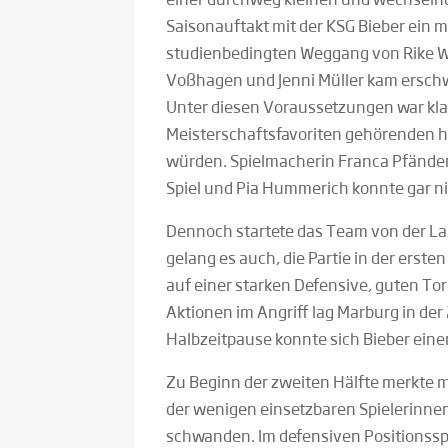
Saisonauftakt mit der KSG Bieber ein
studienbedingten Weggang von Rike Wul
Voßhagen und Jenni Müller kam ersch
Unter diesen Voraussetzungen war klar
Meisterschaftsfavoriten gehörenden 
würden. Spielmacherin Franca Pfänder
Spiel und Pia Hummerich konnte gar ni
Dennoch startete das Team von der Lah
gelang es auch, die Partie in der erst
auf einer starken Defensive, guten To
Aktionen im Angriff lag Marburg in der
Halbzeitpause konnte sich Bieber einen
Zu Beginn der zweiten Hälfte merkte ma
der wenigen einsetzbaren Spielerinnen
schwanden. Im defensiven Positionssp