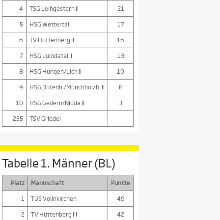
4
TSG Leihgestern II
21
5
HSG Wettertal
17
6
TV Hüttenberg II
16
7
HSG Lumdatal II
13
8
HSG Hungen/Lich II
10
9
HSG Dutenh./Münchholzh. II
8
10
HSG Gedern/Nidda II
3
255
TSV Griedel
Tabelle 1. Männer (BL)
Platz
Mannschaft
Punkte
1
TUS Vollnkirchen
49
2
TV Hüttenberg III
42