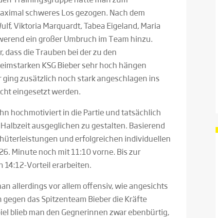
 maximal schweres Los gezogen. Nach dem
f, Viktoria Marquardt, Tabea Eigeland, Maria
werend ein großer Umbruch im Team hinzu.
, dass die Trauben bei der zu den
heimstarken KSG Bieber sehr hoch hängen
 ging zusätzlich noch stark angeschlagen ins
cht eingesetzt werden.
n hochmotiviert in die Partie und tatsächlich
en Halbzeit ausgeglichen zu gestalten. Basierend
rhüterleistungen und erfolgreichen individuellen
 26. Minute noch mit 11:10 vorne. Bis zur
 14:12-Vorteil erarbeiten.
n allerdings vor allem offensiv, wie angesichts
 gegen das Spitzenteam Bieber die Kräfte
iel blieb man den Gegnerinnen zwar ebenbürtig,