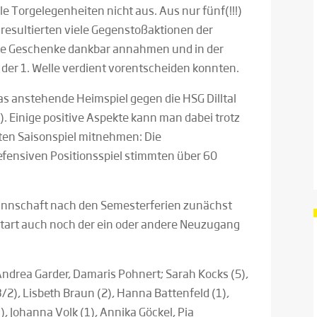
le Torgelegenheiten nicht aus. Aus nur fünf(!!!)
resultierten viele Gegenstoßaktionen der
ese Geschenke dankbar annahmen und in der
s der 1. Welle verdient vorentscheiden konnten.
das anstehende Heimspiel gegen die HSG Dilltal
. Einige positive Aspekte kann man dabei trotz
sten Saisonspiel mitnehmen: Die
efensiven Positionsspiel stimmten über 60
Mannschaft nach den Semesterferien zunächst
start auch noch der ein oder andere Neuzugang
ndrea Garder, Damaris Pohnert; Sarah Kocks (5),
/2), Lisbeth Braun (2), Hanna Battenfeld (1),
), Johanna Volk (1), Annika Göckel, Pia