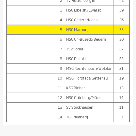
2
TV Hüttenberg III
42
3
HSG Eibelsh./Ewersb.
39
4
HSG Gedern/Nidda
36
5
HSG Marburg
33
6
HSG Gr.-Buseck/Beuern
30
7
TSV Södel
27
8
HSG Dilltal II
25
9
MSG Rechtenbach/Wetzlar
21
10
MSG Florstadt/Gettenau
19
11
KSG Bieber
15
12
HSG Grünberg/Mücke
14
13
SV Stockhausen
11
14
TG Friedberg II
3