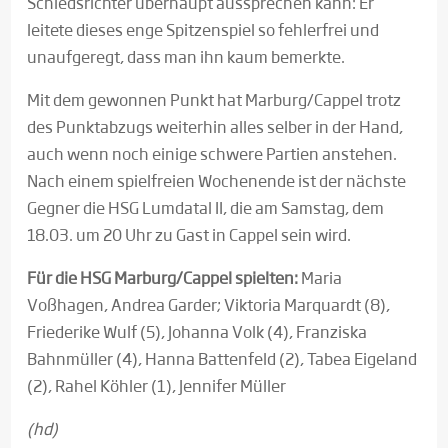
Schiedsrichter überhaupt aussprechen kann: Er
leitete dieses enge Spitzenspiel so fehlerfrei und
unaufgeregt, dass man ihn kaum bemerkte.
Mit dem gewonnen Punkt hat Marburg/Cappel trotz
des Punktabzugs weiterhin alles selber in der Hand,
auch wenn noch einige schwere Partien anstehen.
Nach einem spielfreien Wochenende ist der nächste
Gegner die HSG Lumdatal II, die am Samstag, dem
18.03. um 20 Uhr zu Gast in Cappel sein wird.
Für die HSG Marburg/Cappel spielten:
Maria
Voßhagen, Andrea Garder; Viktoria Marquardt (8),
Friederike Wulf (5), Johanna Volk (4), Franziska
Bahnmüller (4), Hanna Battenfeld (2), Tabea Eigeland
(2), Rahel Köhler (1), Jennifer Müller
(hd)