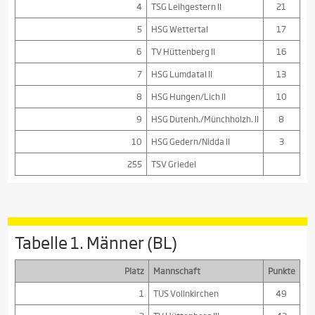
4
TSG Leihgestern II
21
5
HSG Wettertal
17
6
TV Hüttenberg II
16
7
HSG Lumdatal II
13
8
HSG Hungen/Lich II
10
9
HSG Dutenh./Münchholzh. II
8
10
HSG Gedern/Nidda II
3
255
TSV Griedel
Tabelle 1. Männer (BL)
Platz
Mannschaft
Punkte
1
TUS Vollnkirchen
49