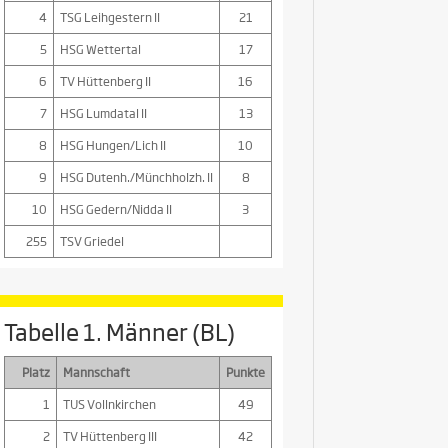
4
TSG Leihgestern II
21
5
HSG Wettertal
17
6
TV Hüttenberg II
16
7
HSG Lumdatal II
13
8
HSG Hungen/Lich II
10
9
HSG Dutenh./Münchholzh. II
8
10
HSG Gedern/Nidda II
3
255
TSV Griedel
Tabelle 1. Männer (BL)
Platz
Mannschaft
Punkte
1
TUS Vollnkirchen
49
2
TV Hüttenberg III
42