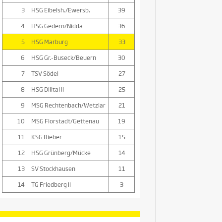
3
HSG Eibelsh./Ewersb.
39
4
HSG Gedern/Nidda
36
5
HSG Marburg
33
6
HSG Gr.-Buseck/Beuern
30
7
TSV Södel
27
8
HSG Dilltal II
25
9
MSG Rechtenbach/Wetzlar
21
10
MSG Florstadt/Gettenau
19
11
KSG Bieber
15
12
HSG Grünberg/Mücke
14
13
SV Stockhausen
11
14
TG Friedberg II
3