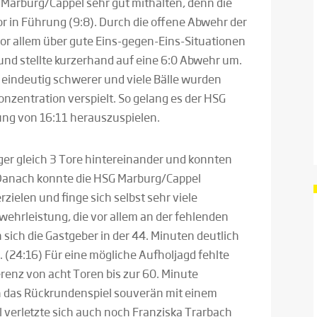
 Marburg/Cappel sehr gut mithalten, denn die
or in Führung (9:8). Durch die offene Abwehr der
vor allem über gute Eins-gegen-Eins-Situationen
nd stellte kurzerhand auf eine 6:0 Abwehr um.
 eindeutig schwerer und viele Bälle wurden
nzentration verspielt. So gelang es der HSG
rung von 16:11 herauszuspielen.
rger gleich 3 Tore hintereinander und konnten
 Danach konnte die HSG Marburg/Cappel
rzielen und finge sich selbst sehr viele
wehrleistung, die vor allem an der fehlenden
sich die Gastgeber in der 44. Minuten deutlich
 (24:16) Für eine mögliche Aufholjagd fehlte
ferenz von acht Toren bis zur 60. Minute
ch das Rückrundenspiel souverän mit einem
l verletzte sich auch noch Franziska Trarbach