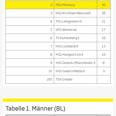
2
HSG Marburg
30
3
HSG Kirchhain/Neustadt
26
4
TSG Leihgestern II
21
5
HSG Wettertal
17
6
TV Hüttenberg II
16
7
HSG Lumdatal II
13
8
HSG Hungen/Lich II
10
9
HSG Dutenh./Münchholzh. II
8
10
HSG Gedern/Nidda II
3
255
TSV Griedel
Tabelle 1. Männer (BL)