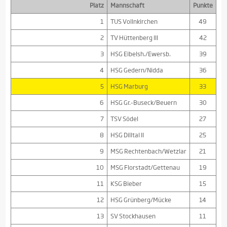
Platz
Mannschaft
Punkte
1
TUS Vollnkirchen
49
2
TV Hüttenberg III
42
3
HSG Eibelsh./Ewersb.
39
4
HSG Gedern/Nidda
36
5
HSG Marburg
33
6
HSG Gr.-Buseck/Beuern
30
7
TSV Södel
27
8
HSG Dilltal II
25
9
MSG Rechtenbach/Wetzlar
21
10
MSG Florstadt/Gettenau
19
11
KSG Bieber
15
12
HSG Grünberg/Mücke
14
13
SV Stockhausen
11