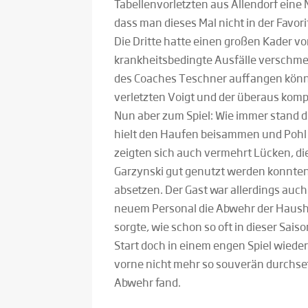
Tabellenvorletzten aus Allendorf eine
dass man dieses Mal nicht in der Favor
Die Dritte hatte einen großen Kader v
krankheitsbedingte Ausfälle verschmer
des Coaches Teschner auffangen könnt
verletzten Voigt und der überaus kom
Nun aber zum Spiel: Wie immer stand d
hielt den Haufen beisammen und Pohl z
zeigten sich auch vermehrt Lücken, die
Garzynski gut genutzt werden konnten. 
absetzen. Der Gast war allerdings auch
neuem Personal die Abwehr der Haushe
sorgte, wie schon so oft in dieser Sai
Start doch in einem engen Spiel wiede
vorne nicht mehr so souverän durchse
Abwehr fand.