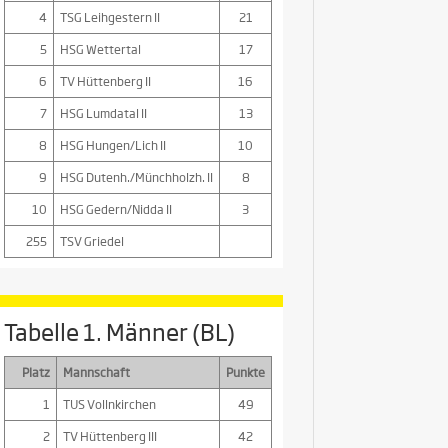
4
TSG Leihgestern II
21
5
HSG Wettertal
17
6
TV Hüttenberg II
16
7
HSG Lumdatal II
13
8
HSG Hungen/Lich II
10
9
HSG Dutenh./Münchholzh. II
8
10
HSG Gedern/Nidda II
3
255
TSV Griedel
Tabelle 1. Männer (BL)
Platz
Mannschaft
Punkte
1
TUS Vollnkirchen
49
2
TV Hüttenberg III
42