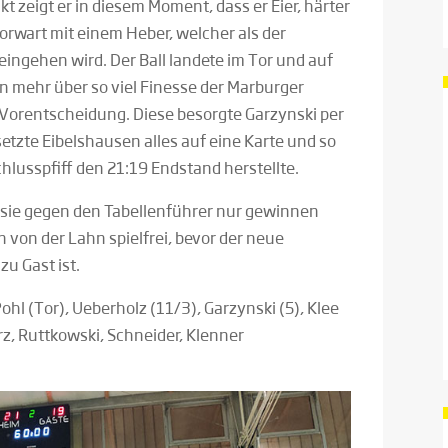
t zeigt er in diesem Moment, dass er Eier, härter
Torwart mit einem Heber, welcher als der
ingehen wird. Der Ball landete im Tor und auf
en mehr über so viel Finesse der Marburger
 Vorentscheidung. Diese besorgte Garzynski per
zte Eibelshausen alles auf eine Karte und so
hlusspfiff den 21:19 Endstand herstellte.
ss sie gegen den Tabellenführer nur gewinnen
von der Lahn spielfrei, bevor der neue
u Gast ist.
ohl (Tor), Ueberholz (11/3), Garzynski (5), Klee
berz, Ruttkowski, Schneider, Klenner