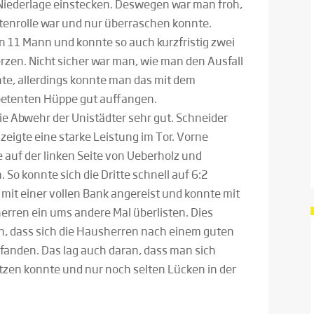
 Niederlage einstecken. Deswegen war man froh,
itenrolle war und nur überraschen konnte.
on 11 Mann und konnte so auch kurzfristig zwei
zen. Nicht sicher war man, wie man den Ausfall
e, allerdings konnte man das mit dem
petenten Hüppe gut auffangen.
ie Abwehr der Unistädter sehr gut. Schneider
eigte eine starke Leistung im Tor. Vorne
 auf der linken Seite von Ueberholz und
So konnte sich die Dritte schnell auf 6:2
 mit einer vollen Bank angereist und konnte mit
rren ein ums andere Mal überlisten. Dies
son, dass sich die Hausherren nach einem guten
rfanden. Das lag auch daran, dass man sich
tzen konnte und nur noch selten Lücken in der