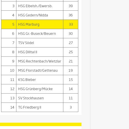
3
HSG Eibelsh./Ewersb.
39
4
HSG Gedern/Nidda
36
5
HSG Marburg
33
6
HSG Gr.-Buseck/Beuern
30
7
TSV Södel
27
8
HSG Dilltal II
25
9
MSG Rechtenbach/Wetzlar
21
10
MSG Florstadt/Gettenau
19
11
KSG Bieber
15
12
HSG Grünberg/Mücke
14
13
SV Stockhausen
11
14
TG Friedberg II
3