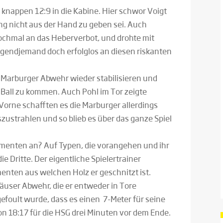
 knappen 12:9 in die Kabine. Hier schwor Voigt
g nicht aus der Hand zu geben sei. Auch
ochmal an das Heberverbot, und drohte mit
rgendjemand doch erfolglos an diesen riskanten
e Marburger Abwehr wieder stabilisieren und
 Ball zu kommen. Auch Pohl im Tor zeigte
Vorne schafften es die Marburger allerdings
zustrahlen und so blieb es über das ganze Spiel
menten an? Auf Typen, die vorangehen und ihr
ie Dritte. Der eigentliche Spielertrainer
enten aus welchen Holz er geschnitzt ist.
häuser Abwehr, die er entweder in Tore
foult wurde, dass es einen 7-Meter für seine
on 18:17 für die HSG drei Minuten vor dem Ende.