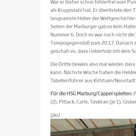
War er bisher schon fehlerfrei vom Punk
als Kruppstahl hat. Er überlistete den 
langsamste Heber der Weltgeschichte e
Seiten der Marburger gab es kein Halt
Nummer 6. Doch es war noch nicht die
Tempogegenstoß zum 20:17. Danach set
geschah es, dass Ueberholz mit dem Sc
Die Dritte bewies also mal wieder, da
kann. Nächste Woche haben die Helden 
Tabellenführer aus Kirhhain/Neustadt z
Für die HSG Marburg/Cappel spielten:
P
(2), Pittack, Carle, Taskiran (je 1), Gis
(pu)