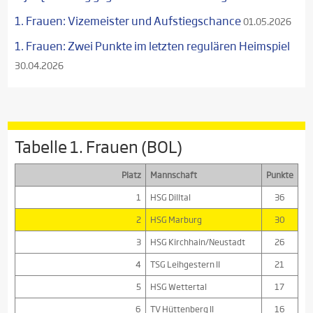
1. Frauen: Vizemeister und Aufstiegschance
01.05.2026
1. Frauen: Zwei Punkte im letzten regulären Heimspiel
30.04.2026
Tabelle 1. Frauen (BOL)
Platz
Mannschaft
Punkte
1
HSG Dilltal
36
2
HSG Marburg
30
3
HSG Kirchhain/Neustadt
26
4
TSG Leihgestern II
21
5
HSG Wettertal
17
6
TV Hüttenberg II
16