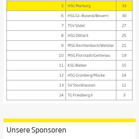
5
HSG Marburg
33
6
HSG Gr.-Buseck/Beuern
30
7
TSV Södel
27
8
HSG Dilltal II
25
9
MSG Rechtenbach/Wetzlar
21
10
MSG Florstadt/Gettenau
19
11
KSG Bieber
15
12
HSG Grünberg/Mücke
14
13
SV Stockhausen
11
14
TG Friedberg II
3
Unsere Sponsoren