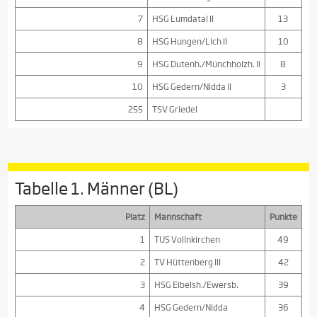
7
HSG Lumdatal II
13
8
HSG Hungen/Lich II
10
9
HSG Dutenh./Münchholzh. II
8
10
HSG Gedern/Nidda II
3
255
TSV Griedel
Tabelle 1. Männer (BL)
Platz
Mannschaft
Punkte
1
TUS Vollnkirchen
49
2
TV Hüttenberg III
42
3
HSG Eibelsh./Ewersb.
39
4
HSG Gedern/Nidda
36