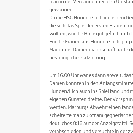
man in der Vergangenheit den Umstän
gewonnen.
Da die HSG Hungen/Lich mit einem Reis
die sich das Spiel der ersten Frauen-
wollten, war die Halle gut gefüllt und
Für die Frauen aus Hungen/Lich ging 
Marburger Damenmannschaft hatte die
bestmögliche Platzierung.
Um 16.00 Uhr war es dann soweit, das 
Damen konnten in den Anfangsminuten
Hungen/Lich auch ins Spiel fand und m
eigenen Gunsten drehte. Der Vorsprun
werden, Marburgs Abwehrreihen fanden 
scheiterte man zu oft am gegnerischen 
deutliches 8:16 auf der Anzeigetafel. S
verabschieden und versuchte in der zw