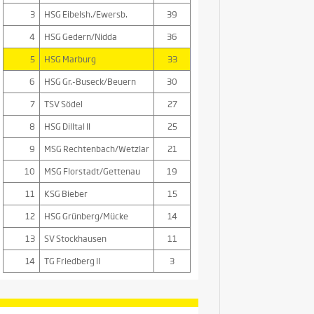
3
HSG Eibelsh./Ewersb.
39
4
HSG Gedern/Nidda
36
5
HSG Marburg
33
6
HSG Gr.-Buseck/Beuern
30
7
TSV Södel
27
8
HSG Dilltal II
25
9
MSG Rechtenbach/Wetzlar
21
10
MSG Florstadt/Gettenau
19
11
KSG Bieber
15
12
HSG Grünberg/Mücke
14
13
SV Stockhausen
11
14
TG Friedberg II
3