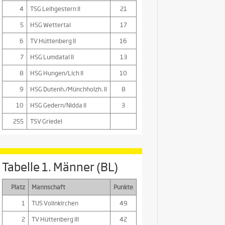
4
TSG Leihgestern II
21
5
HSG Wettertal
17
6
TV Hüttenberg II
16
7
HSG Lumdatal II
13
8
HSG Hungen/Lich II
10
9
HSG Dutenh./Münchholzh. II
8
10
HSG Gedern/Nidda II
3
255
TSV Griedel
Tabelle 1. Männer (BL)
Platz
Mannschaft
Punkte
1
TUS Vollnkirchen
49
2
TV Hüttenberg III
42