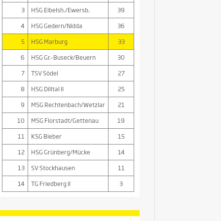
3
HSG Eibelsh./Ewersb.
39
4
HSG Gedern/Nidda
36
5
HSG Marburg
33
6
HSG Gr.-Buseck/Beuern
30
7
TSV Södel
27
8
HSG Dilltal II
25
9
MSG Rechtenbach/Wetzlar
21
10
MSG Florstadt/Gettenau
19
11
KSG Bieber
15
12
HSG Grünberg/Mücke
14
13
SV Stockhausen
11
14
TG Friedberg II
3