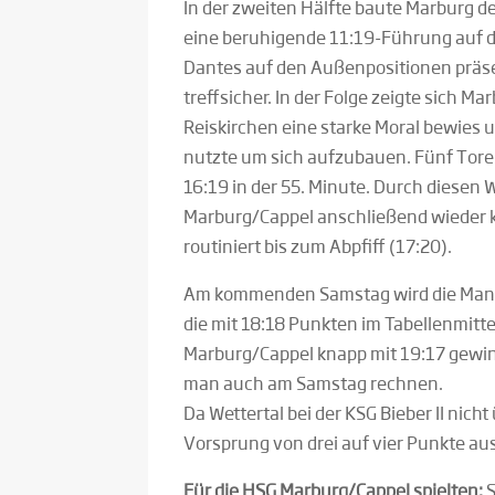
In der zweiten Hälfte baute Marburg 
eine beruhigende 11:19-Führung auf de
Dantes auf den Außenpositionen präsen
treffsicher. In der Folge zeigte sich 
Reiskirchen eine starke Moral bewies 
nutzte um sich aufzubauen. Fünf Tore 
16:19 in der 55. Minute. Durch diesen
Marburg/Cappel anschließend wieder k
routiniert bis zum Abpfiff (17:20).
Am kommenden Samstag wird die Manns
die mit 18:18 Punkten im Tabellenmitte
Marburg/Cappel knapp mit 19:17 gewin
man auch am Samstag rechnen.
Da Wettertal bei der KSG Bieber II nich
Vorsprung von drei auf vier Punkte a
Für die HSG Marburg/Cappel spielten:
S