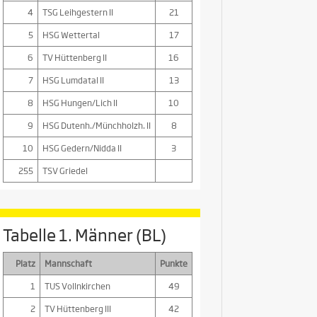
4
TSG Leihgestern II
21
5
HSG Wettertal
17
6
TV Hüttenberg II
16
7
HSG Lumdatal II
13
8
HSG Hungen/Lich II
10
9
HSG Dutenh./Münchholzh. II
8
10
HSG Gedern/Nidda II
3
255
TSV Griedel
Tabelle 1. Männer (BL)
Platz
Mannschaft
Punkte
1
TUS Vollnkirchen
49
2
TV Hüttenberg III
42