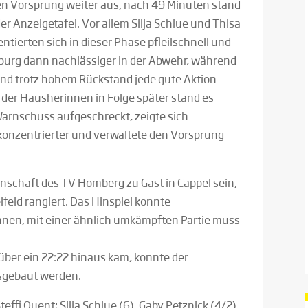
den Vorsprung weiter aus, nach 49 Minuten stand
r Anzeigetafel. Vor allem Silja Schlue und Thisa
tierten sich in dieser Phase pfleilschnell und
Marburg dann nachlässiger in der Abwehr, während
und trotz hohem Rückstand jede gute Aktion
der Hausherinnen in Folge später stand es
 Warnschuss aufgeschreckt, zeigte sich
onzentrierter und verwaltete den Vorsprung
chaft des TV Homberg zu Gast in Cappel sein,
lfeld rangiert. Das Hinspiel konnte
nen, mit einer ähnlich umkämpften Partie muss
t über ein 22:22 hinaus kam, konnte der
usgebaut werden.
teffi Quent; Silja Schlue (6), Gaby Petznick (4/2),