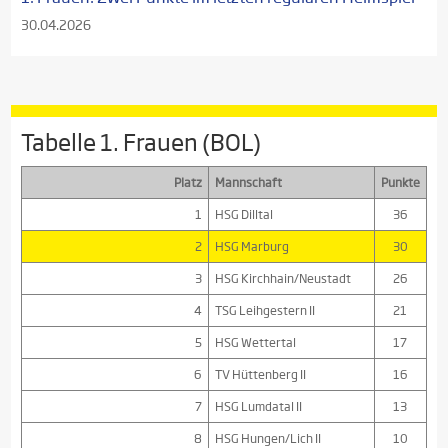
30.04.2026
Tabelle 1. Frauen (BOL)
Platz
Mannschaft
Punkte
1
HSG Dilltal
36
2
HSG Marburg
30
3
HSG Kirchhain/Neustadt
26
4
TSG Leihgestern II
21
5
HSG Wettertal
17
6
TV Hüttenberg II
16
7
HSG Lumdatal II
13
8
HSG Hungen/Lich II
10