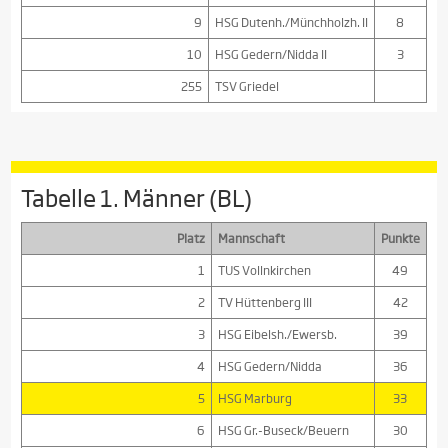
9
HSG Dutenh./Münchholzh. II
8
10
HSG Gedern/Nidda II
3
255
TSV Griedel
Tabelle 1. Männer (BL)
Platz
Mannschaft
Punkte
1
TUS Vollnkirchen
49
2
TV Hüttenberg III
42
3
HSG Eibelsh./Ewersb.
39
4
HSG Gedern/Nidda
36
5
HSG Marburg
33
6
HSG Gr.-Buseck/Beuern
30