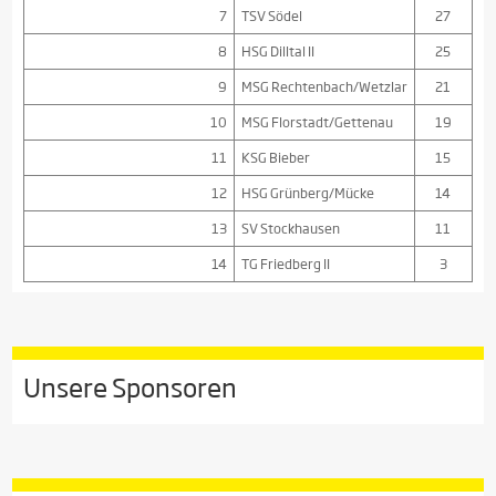
7
TSV Södel
27
8
HSG Dilltal II
25
9
MSG Rechtenbach/Wetzlar
21
10
MSG Florstadt/Gettenau
19
11
KSG Bieber
15
12
HSG Grünberg/Mücke
14
13
SV Stockhausen
11
14
TG Friedberg II
3
Unsere Sponsoren