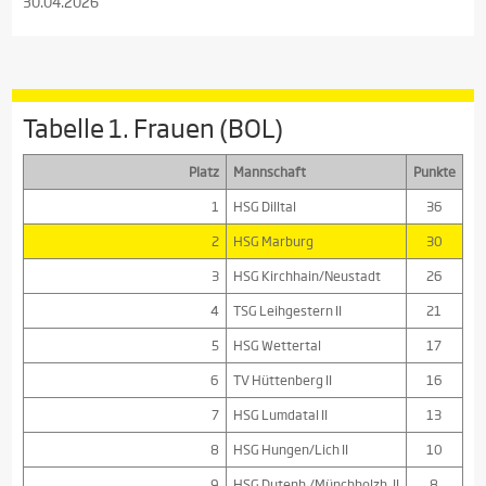
30.04.2026
Tabelle 1. Frauen (BOL)
Platz
Mannschaft
Punkte
1
HSG Dilltal
36
2
HSG Marburg
30
3
HSG Kirchhain/Neustadt
26
4
TSG Leihgestern II
21
5
HSG Wettertal
17
6
TV Hüttenberg II
16
7
HSG Lumdatal II
13
8
HSG Hungen/Lich II
10
9
HSG Dutenh./Münchholzh. II
8