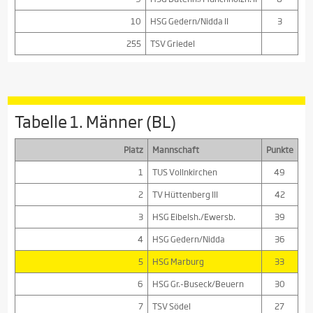
10
HSG Gedern/Nidda II
3
255
TSV Griedel
Tabelle 1. Männer (BL)
Platz
Mannschaft
Punkte
1
TUS Vollnkirchen
49
2
TV Hüttenberg III
42
3
HSG Eibelsh./Ewersb.
39
4
HSG Gedern/Nidda
36
5
HSG Marburg
33
6
HSG Gr.-Buseck/Beuern
30
7
TSV Södel
27