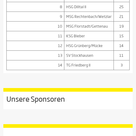
8
HSG Dilltal II
25
9
MSG Rechtenbach/Wetzlar
21
10
MSG Florstadt/Gettenau
19
11
KSG Bieber
15
12
HSG Grünberg/Mücke
14
13
SV Stockhausen
11
14
TG Friedberg II
3
Unsere Sponsoren