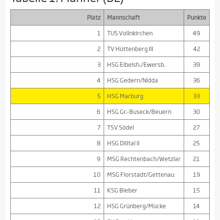
Platz
Mannschaft
Punkte
1
TUS Vollnkirchen
49
2
TV Hüttenberg III
42
3
HSG Eibelsh./Ewersb.
39
4
HSG Gedern/Nidda
36
5
HSG Marburg
33
6
HSG Gr.-Buseck/Beuern
30
7
TSV Södel
27
8
HSG Dilltal II
25
9
MSG Rechtenbach/Wetzlar
21
10
MSG Florstadt/Gettenau
19
11
KSG Bieber
15
12
HSG Grünberg/Mücke
14