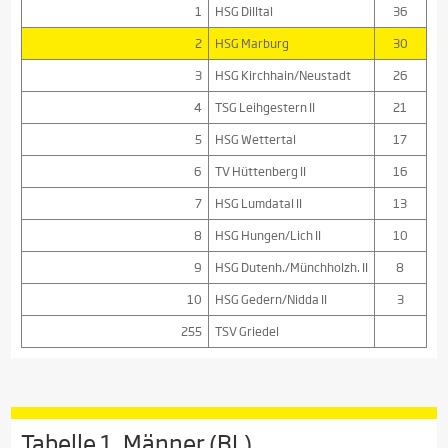
1
HSG Dilltal
36
2
HSG Marburg
30
3
HSG Kirchhain/Neustadt
26
4
TSG Leihgestern II
21
5
HSG Wettertal
17
6
TV Hüttenberg II
16
7
HSG Lumdatal II
13
8
HSG Hungen/Lich II
10
9
HSG Dutenh./Münchholzh. II
8
10
HSG Gedern/Nidda II
3
255
TSV Griedel
Tabelle 1. Männer (BL)