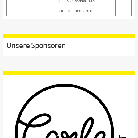
13
SV Stockhausen
11
14
TG Friedberg II
3
Unsere Sponsoren