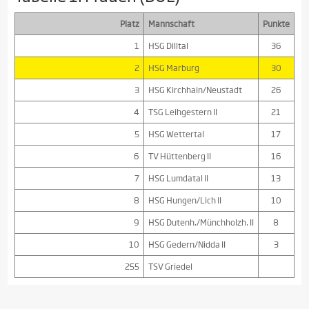
Platz
Mannschaft
Punkte
1
HSG Dilltal
36
2
HSG Marburg
30
3
HSG Kirchhain/Neustadt
26
4
TSG Leihgestern II
21
5
HSG Wettertal
17
6
TV Hüttenberg II
16
7
HSG Lumdatal II
13
8
HSG Hungen/Lich II
10
9
HSG Dutenh./Münchholzh. II
8
10
HSG Gedern/Nidda II
3
255
TSV Griedel