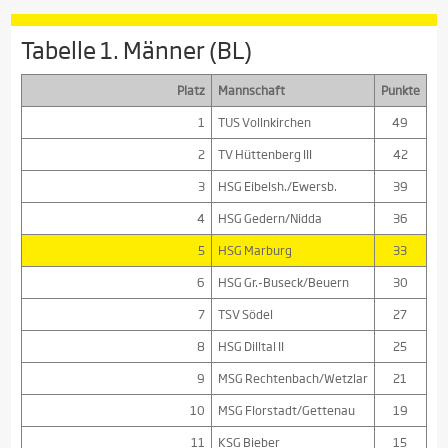
Tabelle 1. Männer (BL)
Platz
Mannschaft
Punkte
1
TUS Vollnkirchen
49
2
TV Hüttenberg III
42
3
HSG Eibelsh./Ewersb.
39
4
HSG Gedern/Nidda
36
5
HSG Marburg
33
6
HSG Gr.-Buseck/Beuern
30
7
TSV Södel
27
8
HSG Dilltal II
25
9
MSG Rechtenbach/Wetzlar
21
10
MSG Florstadt/Gettenau
19
11
KSG Bieber
15