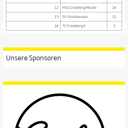
12
HSG Grünberg/Mücke
14
13
SV Stockhausen
11
14
TG Friedberg II
3
Unsere Sponsoren