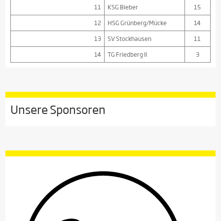
11
KSG Bieber
15
12
HSG Grünberg/Mücke
14
13
SV Stockhausen
11
14
TG Friedberg II
3
Unsere Sponsoren