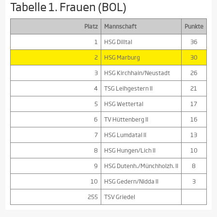
Tabelle 1. Frauen (BOL)
Platz
Mannschaft
Punkte
1
HSG Dilltal
36
2
HSG Marburg
30
3
HSG Kirchhain/Neustadt
26
4
TSG Leihgestern II
21
5
HSG Wettertal
17
6
TV Hüttenberg II
16
7
HSG Lumdatal II
13
8
HSG Hungen/Lich II
10
9
HSG Dutenh./Münchholzh. II
8
10
HSG Gedern/Nidda II
3
255
TSV Griedel