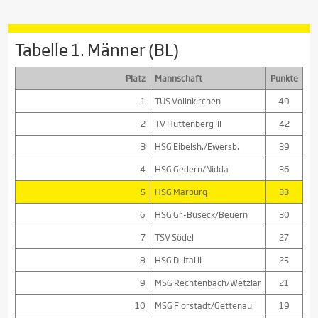
Tabelle 1. Männer (BL)
Platz
Mannschaft
Punkte
1
TUS Vollnkirchen
49
2
TV Hüttenberg III
42
3
HSG Eibelsh./Ewersb.
39
4
HSG Gedern/Nidda
36
5
HSG Marburg
33
6
HSG Gr.-Buseck/Beuern
30
7
TSV Södel
27
8
HSG Dilltal II
25
9
MSG Rechtenbach/Wetzlar
21
10
MSG Florstadt/Gettenau
19