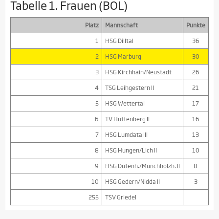
Tabelle 1. Frauen (BOL)
Platz
Mannschaft
Punkte
1
HSG Dilltal
36
2
HSG Marburg
30
3
HSG Kirchhain/Neustadt
26
4
TSG Leihgestern II
21
5
HSG Wettertal
17
6
TV Hüttenberg II
16
7
HSG Lumdatal II
13
8
HSG Hungen/Lich II
10
9
HSG Dutenh./Münchholzh. II
8
10
HSG Gedern/Nidda II
3
255
TSV Griedel