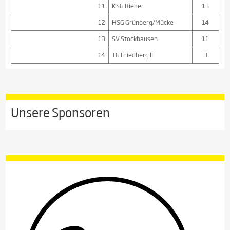
11
KSG Bieber
15
12
HSG Grünberg/Mücke
14
13
SV Stockhausen
11
14
TG Friedberg II
3
Unsere Sponsoren