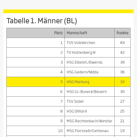
Tabelle 1. Männer (BL)
Platz
Mannschaft
Punkte
1
TUS Vollnkirchen
49
2
TV Hüttenberg III
42
3
HSG Eibelsh./Ewersb.
39
4
HSG Gedern/Nidda
36
5
HSG Marburg
33
6
HSG Gr.-Buseck/Beuern
30
7
TSV Södel
27
8
HSG Dilltal II
25
9
MSG Rechtenbach/Wetzlar
21
10
MSG Florstadt/Gettenau
19