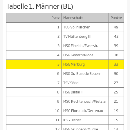
Tabelle 1. Männer (BL)
Platz
Mannschaft
Punkte
1
TUS Vollnkirchen
49
2
TV Hüttenberg III
42
3
HSG Eibelsh./Ewersb.
39
4
HSG Gedern/Nidda
36
5
HSG Marburg
33
6
HSG Gr.-Buseck/Beuern
30
7
TSV Södel
27
8
HSG Dilltal II
25
9
MSG Rechtenbach/Wetzlar
21
10
MSG Florstadt/Gettenau
19
11
KSG Bieber
15
12
HSG Grünberg/Mücke
14