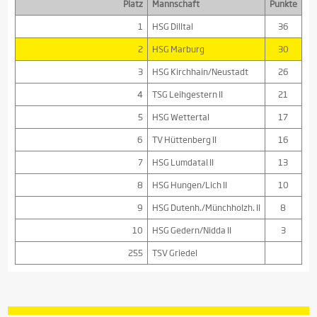
Platz
Mannschaft
Punkte
1
HSG Dilltal
36
2
HSG Marburg
30
3
HSG Kirchhain/Neustadt
26
4
TSG Leihgestern II
21
5
HSG Wettertal
17
6
TV Hüttenberg II
16
7
HSG Lumdatal II
13
8
HSG Hungen/Lich II
10
9
HSG Dutenh./Münchholzh. II
8
10
HSG Gedern/Nidda II
3
255
TSV Griedel