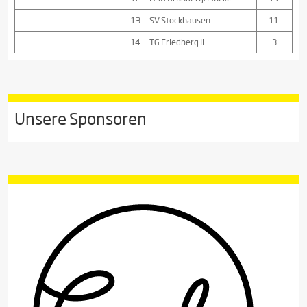
13
SV Stockhausen
11
14
TG Friedberg II
3
Unsere Sponsoren