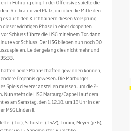
en in Führung ging. In der Offensive spielte die
b dem Rückraum viel Platz, um über die Mitte den
ng es auch den Kirchhainern diesen Vorsprung
in dieser wichtigen Phase in einer doppelten
 vor Schluss führte die HSG mit einem Tor, dann
Minute vor Schluss. Der HSG blieben nun noch 30
zuspielen. Leider gelang dies nicht mehr und
 35:33.
y hätten beide Mannschaften gewinnen können,
sendere Ergebnis gewesen. Die Marburger
des Spiels cleverer anstellen müssen, um die 2-
n. Nun steht die HSG Marburg/Cappel I auf dem
ht es am Samstag, den 1.12.18, um 18 Uhr in der
er MSG Linden II.
etter (Tor), Schuster (15/2), Lumm, Meyer (je 6),
bacher (je 1), Sangmeister, Purschke,