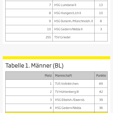
7
HSG Lumdatal II
13
8
HSG Hungen/Lich II
10
9
HSG Dutenh./Münchholzh. II
8
10
HSG Gedern/Nidda II
3
255
TSV Griedel
Tabelle 1. Männer (BL)
Platz
Mannschaft
Punkte
1
TUS Vollnkirchen
49
2
TV Hüttenberg III
42
3
HSG Eibelsh./Ewersb.
39
4
HSG Gedern/Nidda
36