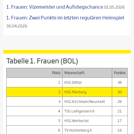
1. Frauen: Vizemeister und Aufstiegschance
01.05.2026
1. Frauen: Zwei Punkte im letzten regulären Heimspiel
30.04.2026
Tabelle 1. Frauen (BOL)
Platz
Mannschaft
Punkte
1
HSG Dilltal
36
2
HSG Marburg
30
3
HSG Kirchhain/Neustadt
26
4
TSG Leihgestern II
21
5
HSG Wettertal
17
6
TV Hüttenberg II
16