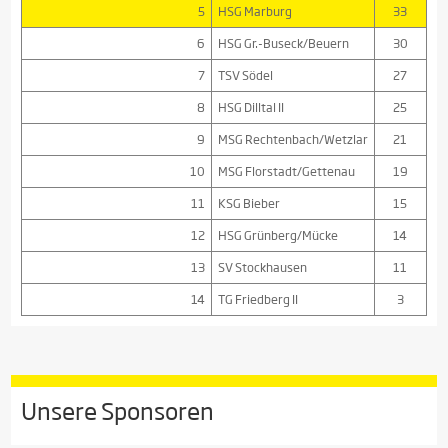
5
HSG Marburg
33
6
HSG Gr.-Buseck/Beuern
30
7
TSV Södel
27
8
HSG Dilltal II
25
9
MSG Rechtenbach/Wetzlar
21
10
MSG Florstadt/Gettenau
19
11
KSG Bieber
15
12
HSG Grünberg/Mücke
14
13
SV Stockhausen
11
14
TG Friedberg II
3
Unsere Sponsoren