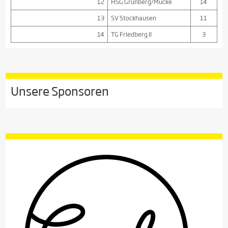
12
HSG Grünberg/Mücke
14
13
SV Stockhausen
11
14
TG Friedberg II
3
Unsere Sponsoren