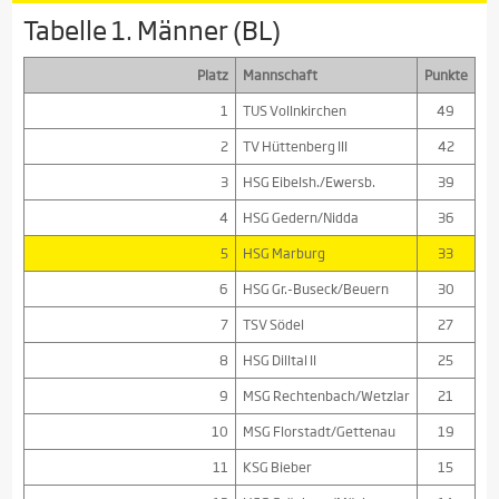
Tabelle 1. Männer (BL)
Platz
Mannschaft
Punkte
1
TUS Vollnkirchen
49
2
TV Hüttenberg III
42
3
HSG Eibelsh./Ewersb.
39
4
HSG Gedern/Nidda
36
5
HSG Marburg
33
6
HSG Gr.-Buseck/Beuern
30
7
TSV Södel
27
8
HSG Dilltal II
25
9
MSG Rechtenbach/Wetzlar
21
10
MSG Florstadt/Gettenau
19
11
KSG Bieber
15