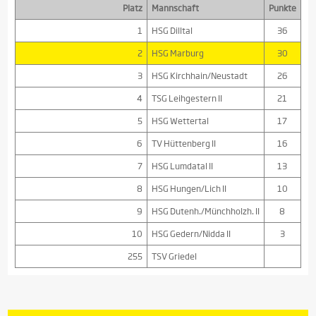
Platz
Mannschaft
Punkte
1
HSG Dilltal
36
2
HSG Marburg
30
3
HSG Kirchhain/Neustadt
26
4
TSG Leihgestern II
21
5
HSG Wettertal
17
6
TV Hüttenberg II
16
7
HSG Lumdatal II
13
8
HSG Hungen/Lich II
10
9
HSG Dutenh./Münchholzh. II
8
10
HSG Gedern/Nidda II
3
255
TSV Griedel