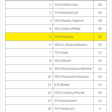
1
TUS Vollnkirchen
49
2
TV Hüttenberg III
42
3
HSG Eibelsh./Ewersb.
39
4
HSG Gedern/Nidda
36
5
HSG Marburg
33
6
HSG Gr.-Buseck/Beuern
30
7
TSV Södel
27
8
HSG Dilltal II
25
9
MSG Rechtenbach/Wetzlar
21
10
MSG Florstadt/Gettenau
19
11
KSG Bieber
15
12
HSG Grünberg/Mücke
14
13
SV Stockhausen
11
14
TG Friedberg II
3