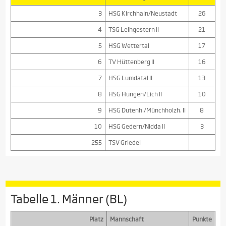
3
HSG Kirchhain/Neustadt
26
4
TSG Leihgestern II
21
5
HSG Wettertal
17
6
TV Hüttenberg II
16
7
HSG Lumdatal II
13
8
HSG Hungen/Lich II
10
9
HSG Dutenh./Münchholzh. II
8
10
HSG Gedern/Nidda II
3
255
TSV Griedel
Tabelle 1. Männer (BL)
Platz
Mannschaft
Punkte