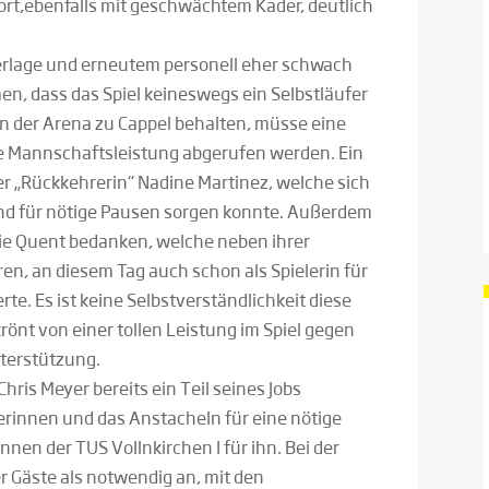
dort,ebenfalls mit geschwächtem Kader, deutlich
erlage und erneutem personell eher schwach
n, dass das Spiel keineswegs ein Selbstläufer
n der Arena zu Cappel behalten, müsse eine
ne Mannschaftsleistung abgerufen werden. Ein
der „Rückkehrerin“ Nadine Martinez, welche sich
und für nötige Pausen sorgen konnte. Außerdem
nie Quent bedanken, welche neben ihrer
ren, an diesem Tag auch schon als Spielerin für
e. Es ist keine Selbstverständlichkeit diese
önt von einer tollen Leistung im Spiel gegen
nterstützung.
Chris Meyer bereits ein Teil seines Jobs
rinnen und das Anstacheln für eine nötige
nen der TUS Vollnkirchen I für ihn. Bei der
r Gäste als notwendig an, mit den