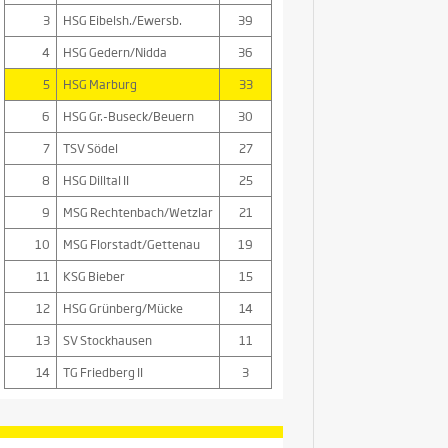
3
HSG Eibelsh./Ewersb.
39
4
HSG Gedern/Nidda
36
5
HSG Marburg
33
6
HSG Gr.-Buseck/Beuern
30
7
TSV Södel
27
8
HSG Dilltal II
25
9
MSG Rechtenbach/Wetzlar
21
10
MSG Florstadt/Gettenau
19
11
KSG Bieber
15
12
HSG Grünberg/Mücke
14
13
SV Stockhausen
11
14
TG Friedberg II
3