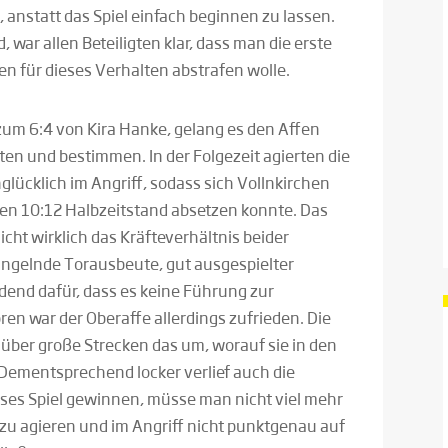
 anstatt das Spiel einfach beginnen zu lassen.
 war allen Beteiligten klar, dass man die erste
 für dieses Verhalten abstrafen wolle.
zum 6:4 von Kira Hanke, gelang es den Affen
lten und bestimmen. In der Folgezeit agierten die
glücklich im Angriff, sodass sich Vollnkirchen
nen 10:12 Halbzeitstand absetzen konnte. Das
icht wirklich das Kräfteverhältnis beider
angelnde Torausbeute, gut ausgespielter
dend dafür, dass es keine Führung zur
en war der Oberaffe allerdings zufrieden. Die
über große Strecken das um, worauf sie in den
 Dementsprechend locker verlief auch die
eses Spiel gewinnen, müsse man nicht viel mehr
 zu agieren und im Angriff nicht punktgenau auf