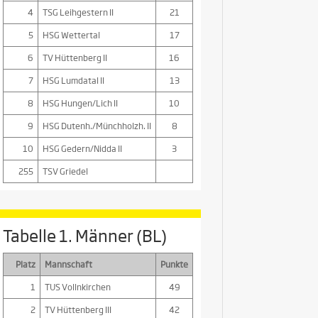
4
TSG Leihgestern II
21
5
HSG Wettertal
17
6
TV Hüttenberg II
16
7
HSG Lumdatal II
13
8
HSG Hungen/Lich II
10
9
HSG Dutenh./Münchholzh. II
8
10
HSG Gedern/Nidda II
3
255
TSV Griedel
Tabelle 1. Männer (BL)
Platz
Mannschaft
Punkte
1
TUS Vollnkirchen
49
2
TV Hüttenberg III
42