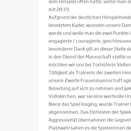
dem Hinspiel offen hatte, verlor man 
mit 28:19.
Aufgrund der deutlichen Hinspielnied
besetztem Kader, wussten unsere Dame
werde und wolle man die zwei Punkte i
engagierte / couragierte, geschlosse
besonderer Dank gilt an dieser Stelle 
in den Dienst der Mannschaft stellte 
möchten wir uns bei Torhüterin Stefa
Tätigkeit als Trainerin der zweiten Her
unsere Zweite Frauenmannschaft agiert
Belastung auf sich zu nehmen und gekr
Vollnkirchen, war sie eine wertvolle U
Bevor das Spiel losging, wurde Trainer 
abgenommen. Das Einheizen der Spiele
Aggressivität übernahmen die Gegnerin
Platzwahl sahen es die Spielerinnen de