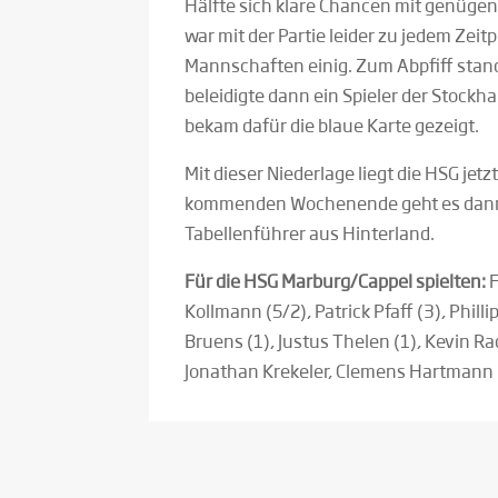
Hälfte sich klare Chancen mit genüge
war mit der Partie leider zu jedem Zeit
Mannschaften einig. Zum Abpfiff stand
beleidigte dann ein Spieler der Stock
bekam dafür die blaue Karte gezeigt.
Mit dieser Niederlage liegt die HSG jetz
kommenden Wochenende geht es dann
Tabellenführer aus Hinterland.
Für die HSG Marburg/Cappel spielten:
F
Kollmann (5/2), Patrick Pfaff (3), Phill
Bruens (1), Justus Thelen (1), Kevin Ra
Jonathan Krekeler, Clemens Hartmann