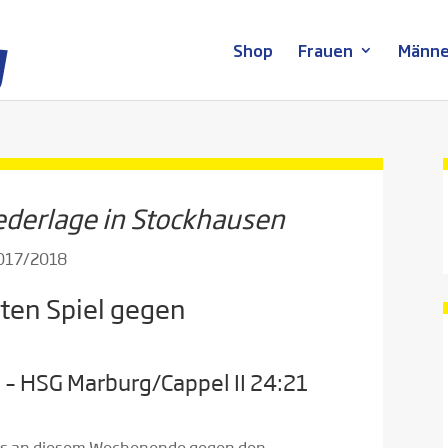
Shop
Frauen
Männe
ederlage in Stockhausen
2017/2018
rten Spiel gegen
 – HSG Marburg/Cappel II 24:21
ng es an diesem Wochenende gegen den