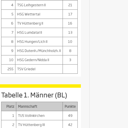
4
TSG Leihgestern II
21
5
HSG Wettertal
17
6
TV Hüttenberg II
16
7
HSG Lumdatal II
13
8
HSG Hungen/Lich II
10
9
HSG Dutenh./Münchholzh. II
8
10
HSG Gedern/Nidda II
3
255
TSV Griedel
Tabelle 1. Männer (BL)
Platz
Mannschaft
Punkte
1
TUS Vollnkirchen
49
2
TV Hüttenberg III
42