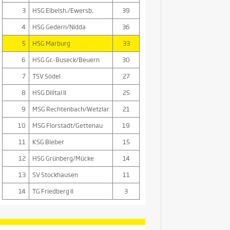
3
HSG Eibelsh./Ewersb.
39
4
HSG Gedern/Nidda
36
5
HSG Marburg
33
6
HSG Gr.-Buseck/Beuern
30
7
TSV Södel
27
8
HSG Dilltal II
25
9
MSG Rechtenbach/Wetzlar
21
10
MSG Florstadt/Gettenau
19
11
KSG Bieber
15
12
HSG Grünberg/Mücke
14
13
SV Stockhausen
11
14
TG Friedberg II
3