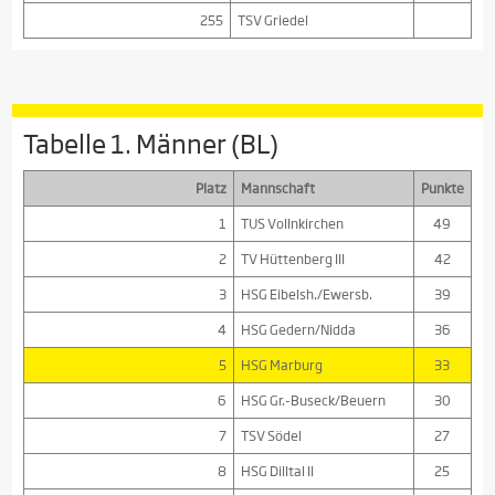
255
TSV Griedel
Tabelle 1. Männer (BL)
Platz
Mannschaft
Punkte
1
TUS Vollnkirchen
49
2
TV Hüttenberg III
42
3
HSG Eibelsh./Ewersb.
39
4
HSG Gedern/Nidda
36
5
HSG Marburg
33
6
HSG Gr.-Buseck/Beuern
30
7
TSV Södel
27
8
HSG Dilltal II
25