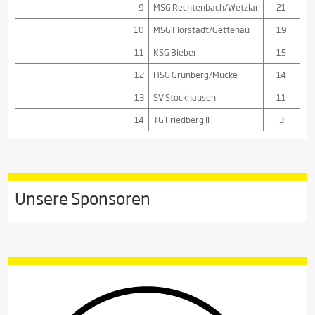
9
MSG Rechtenbach/Wetzlar
21
10
MSG Florstadt/Gettenau
19
11
KSG Bieber
15
12
HSG Grünberg/Mücke
14
13
SV Stockhausen
11
14
TG Friedberg II
3
Unsere Sponsoren