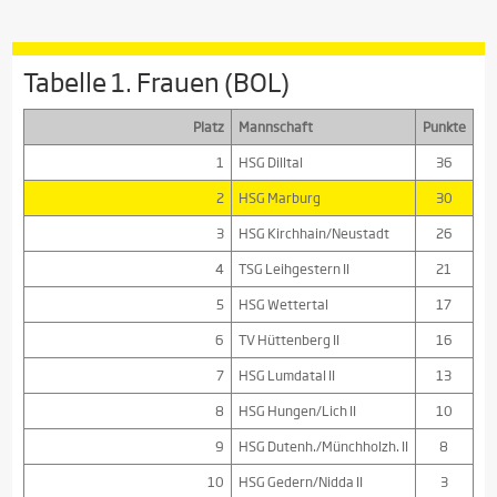
Tabelle 1. Frauen (BOL)
Platz
Mannschaft
Punkte
1
HSG Dilltal
36
2
HSG Marburg
30
3
HSG Kirchhain/Neustadt
26
4
TSG Leihgestern II
21
5
HSG Wettertal
17
6
TV Hüttenberg II
16
7
HSG Lumdatal II
13
8
HSG Hungen/Lich II
10
9
HSG Dutenh./Münchholzh. II
8
10
HSG Gedern/Nidda II
3