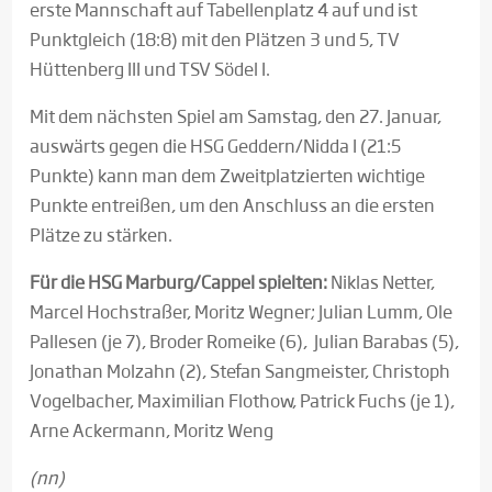
erste Mannschaft auf Tabellenplatz 4 auf und ist
Punktgleich (18:8) mit den Plätzen 3 und 5, TV
Hüttenberg III und TSV Södel I.
Mit dem nächsten Spiel am Samstag, den 27. Januar,
auswärts gegen die HSG Geddern/Nidda I (21:5
Punkte) kann man dem Zweitplatzierten wichtige
Punkte entreißen, um den Anschluss an die ersten
Plätze zu stärken.
Für die HSG Marburg/Cappel spielten:
Niklas Netter,
Marcel Hochstraßer, Moritz Wegner; Julian Lumm, Ole
Pallesen (je 7), Broder Romeike (6), Julian Barabas (5),
Jonathan Molzahn (2), Stefan Sangmeister, Christoph
Vogelbacher, Maximilian Flothow, Patrick Fuchs (je 1),
Arne Ackermann, Moritz Weng
(nn)