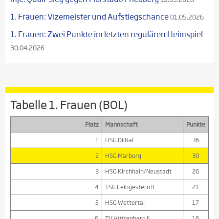
1. Frauen: Vizemeister und Aufstiegschance
01.05.2026
1. Frauen: Zwei Punkte im letzten regulären Heimspiel
30.04.2026
Tabelle 1. Frauen (BOL)
Platz
Mannschaft
Punkte
1
HSG Dilltal
36
2
HSG Marburg
30
3
HSG Kirchhain/Neustadt
26
4
TSG Leihgestern II
21
5
HSG Wettertal
17
6
TV Hüttenberg II
16