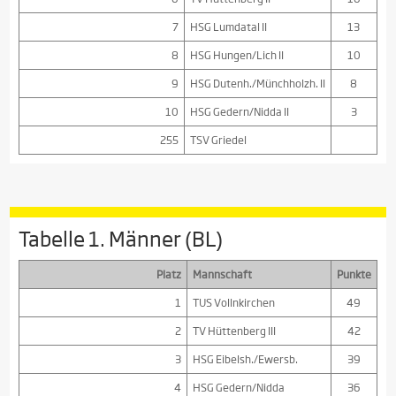
7
HSG Lumdatal II
13
8
HSG Hungen/Lich II
10
9
HSG Dutenh./Münchholzh. II
8
10
HSG Gedern/Nidda II
3
255
TSV Griedel
Tabelle 1. Männer (BL)
Platz
Mannschaft
Punkte
1
TUS Vollnkirchen
49
2
TV Hüttenberg III
42
3
HSG Eibelsh./Ewersb.
39
4
HSG Gedern/Nidda
36