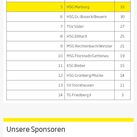
5
HSG Marburg
33
6
HSG Gr.-Buseck/Beuern
30
7
TSV Södel
27
8
HSG Dilltal II
25
9
MSG Rechtenbach/Wetzlar
21
10
MSG Florstadt/Gettenau
19
11
KSG Bieber
15
12
HSG Grünberg/Mücke
14
13
SV Stockhausen
11
14
TG Friedberg II
3
Unsere Sponsoren