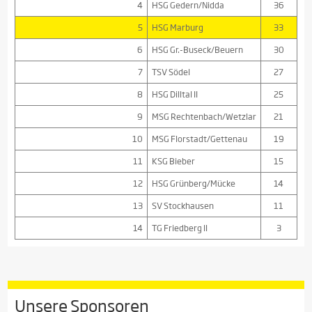
4
HSG Gedern/Nidda
36
5
HSG Marburg
33
6
HSG Gr.-Buseck/Beuern
30
7
TSV Södel
27
8
HSG Dilltal II
25
9
MSG Rechtenbach/Wetzlar
21
10
MSG Florstadt/Gettenau
19
11
KSG Bieber
15
12
HSG Grünberg/Mücke
14
13
SV Stockhausen
11
14
TG Friedberg II
3
Unsere Sponsoren