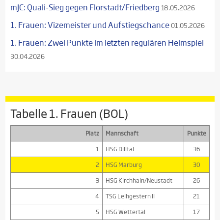
mJC: Quali-Sieg gegen Florstadt/Friedberg
18.05.2026
1. Frauen: Vizemeister und Aufstiegschance
01.05.2026
1. Frauen: Zwei Punkte im letzten regulären Heimspiel
30.04.2026
Tabelle 1. Frauen (BOL)
Platz
Mannschaft
Punkte
1
HSG Dilltal
36
2
HSG Marburg
30
3
HSG Kirchhain/Neustadt
26
4
TSG Leihgestern II
21
5
HSG Wettertal
17