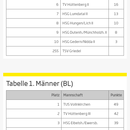
6
TV Hüttenberg II
16
7
HSG Lumdatal II
13
8
HSG Hungen/Lich II
10
9
HSG Dutenh./Münchholzh. II
8
10
HSG Gedern/Nidda II
3
255
TSV Griedel
Tabelle 1. Männer (BL)
Platz
Mannschaft
Punkte
1
TUS Vollnkirchen
49
2
TV Hüttenberg III
42
3
HSG Eibelsh./Ewersb.
39