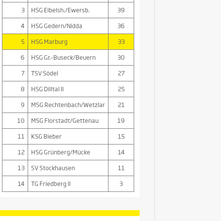
3
HSG Eibelsh./Ewersb.
39
4
HSG Gedern/Nidda
36
5
HSG Marburg
33
6
HSG Gr.-Buseck/Beuern
30
7
TSV Södel
27
8
HSG Dilltal II
25
9
MSG Rechtenbach/Wetzlar
21
10
MSG Florstadt/Gettenau
19
11
KSG Bieber
15
12
HSG Grünberg/Mücke
14
13
SV Stockhausen
11
14
TG Friedberg II
3