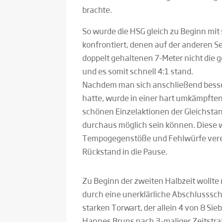
brachte.
So wurde die HSG gleich zu Beginn mit
konfrontiert, denen auf der anderen S
doppelt gehaltenen 7-Meter nicht di
und es somit schnell 4:1 stand.
Nachdem man sich anschließend besse
hatte, wurde in einer hart umkämpften 
schönen Einzelaktionen der Gleichstan
durchaus möglich sein können. Diese 
Tempogegenstöße und Fehlwürfe vereit
Rückstand in die Pause.
Zu Beginn der zweiten Halbzeit wollte
durch eine unerklärliche Abschlusssc
starken Torwart, der allein 4 von 8 Si
Hannes Bruns nach 3-maliger Zeitstr