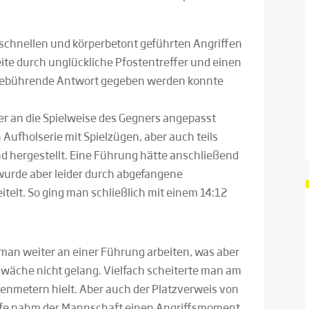
 schnellen und körperbetont geführten Angriffen
eite durch unglückliche Pfostentreffer und einen
e gebührende Antwort gegeben werden konnte
r an die Spielweise des Gegners angepasst
Aufholserie mit Spielzügen, aber auch teils
d hergestellt. Eine Führung hätte anschließend
wurde aber leider durch abgefangene
elt. So ging man schließlich mit einem 14:12
 man weiter an einer Führung arbeiten, was aber
hwäche nicht gelang. Vielfach scheiterte man am
ebenmetern hielt. Aber auch der Platzverweis von
afe nahm der Mannschaft einen Angriffsmoment