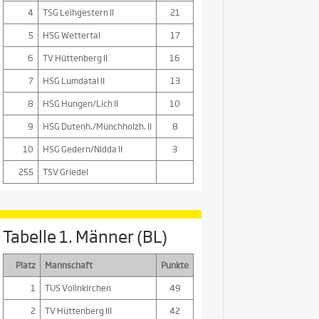
4
TSG Leihgestern II
21
5
HSG Wettertal
17
6
TV Hüttenberg II
16
7
HSG Lumdatal II
13
8
HSG Hungen/Lich II
10
9
HSG Dutenh./Münchholzh. II
8
10
HSG Gedern/Nidda II
3
255
TSV Griedel
Tabelle 1. Männer (BL)
Platz
Mannschaft
Punkte
1
TUS Vollnkirchen
49
2
TV Hüttenberg III
42