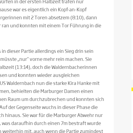
rfen in der ersten Halbzeit trafen nur
tpause war es eigentlich ein Kopf-an-Kopf
urgerinnen mit 2 Toren absetzem (8:10), dann
ran und konnten mit einem Tor Führung in die
n dieser Partie allerdings ein Sieg drin sein
n müsste „nur“ vorne mehr rein machen.
Sie
 Halbzeit (13:14), doch die Waldernbacherinnen
ersen und konnten wieder ausgleichen
TUS Waldernbach nun die starke Kira Hanke mit
men, behielten die Marburger Damen einen
enen Raum um durchzubrechen und konnten sich
Auf der Gegenseite wuchs in dieser Phase die
ch hinaus. Sie war für die Marburger Abwehr nur
, was daraufhin durch einen 7m bestraft wurde
 weiterhin mit, auch wenn die Partie zumindest