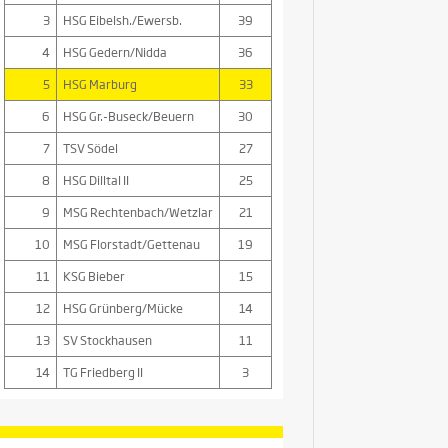
3
HSG Eibelsh./Ewersb.
39
4
HSG Gedern/Nidda
36
5
HSG Marburg
33
6
HSG Gr.-Buseck/Beuern
30
7
TSV Södel
27
8
HSG Dilltal II
25
9
MSG Rechtenbach/Wetzlar
21
10
MSG Florstadt/Gettenau
19
11
KSG Bieber
15
12
HSG Grünberg/Mücke
14
13
SV Stockhausen
11
14
TG Friedberg II
3