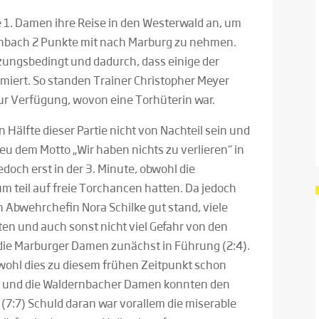
 1. Damen ihre Reise in den Westerwald an, um
nbach 2 Punkte mit nach Marburg zu nehmen.
zungsbedingt und dadurch, dass einige der
miert. So standen Trainer Christopher Meyer
ur Verfügung, wovon eine Torhüterin war.
n Hälfte dieser Partie nicht von Nachteil sein und
eu dem Motto „Wir haben nichts zu verlieren“ in
jedoch erst in der 3. Minute, obwohl die
m teil auf freie Torchancen hatten. Da jedoch
n Abwehrchefin Nora Schilke gut stand, viele
en und auch sonst nicht viel Gefahr von den
ie Marburger Damen zunächst in Führung (2:4).
wohl dies zu diesem frühen Zeitpunkt schon
n und die Waldernbacher Damen konnten den
7:7) Schuld daran war vorallem die miserable