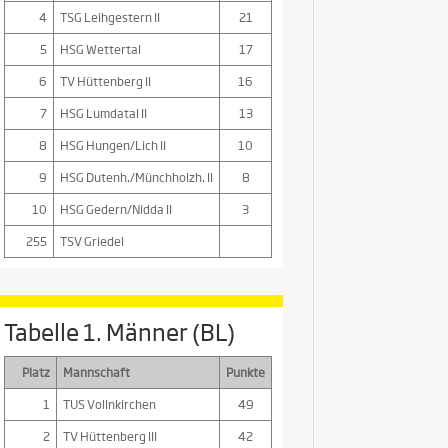
4
TSG Leihgestern II
21
5
HSG Wettertal
17
6
TV Hüttenberg II
16
7
HSG Lumdatal II
13
8
HSG Hungen/Lich II
10
9
HSG Dutenh./Münchholzh. II
8
10
HSG Gedern/Nidda II
3
255
TSV Griedel
Tabelle 1. Männer (BL)
Platz
Mannschaft
Punkte
1
TUS Vollnkirchen
49
2
TV Hüttenberg III
42