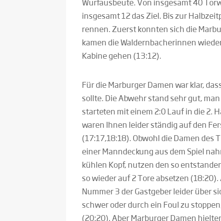
Wurfausbeute. Von insgesamt 40 Torwü
insgesamt 12 das Ziel. Bis zur Halbzei
rennen. Zuerst konnten sich die Marb
kamen die Waldernbacherinnen wieder 
Kabine gehen (13:12)
.
Für die Marburger Damen war klar, dass i
sollte. Die Abwehr stand sehr gut, ma
starteten mit einem 2:0 Lauf in die 2.
waren Ihnen leider ständig auf den F
(17:17,18:18). Obwohl die Damen des 
einer Manndeckung aus dem Spiel nah
kühlen Kopf, nutzen den so entstand
so wieder auf 2 Tore absetzen (18:20).
Nummer 3 der Gastgeber leider über si
schwer oder durch ein Foul zu stoppen
(20:20). Aber Marburger Damen hielten