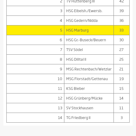
2
TV Hüttenberg III
42
3
HSG Eibelsh./Ewersb.
39
4
HSG Gedern/Nidda
36
5
HSG Marburg
33
6
HSG Gr.-Buseck/Beuern
30
7
TSV Södel
27
8
HSG Dilltal II
25
9
MSG Rechtenbach/Wetzlar
21
10
MSG Florstadt/Gettenau
19
11
KSG Bieber
15
12
HSG Grünberg/Mücke
14
13
SV Stockhausen
11
14
TG Friedberg II
3