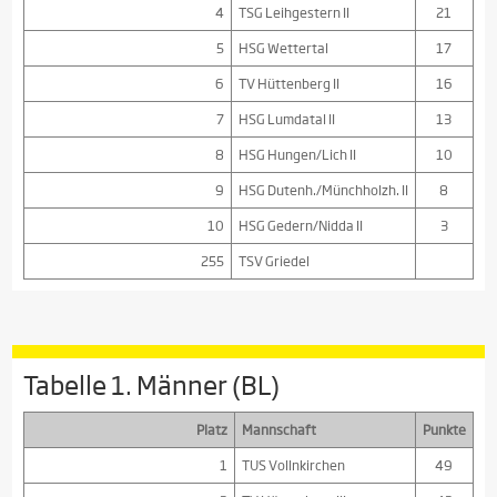
4
TSG Leihgestern II
21
5
HSG Wettertal
17
6
TV Hüttenberg II
16
7
HSG Lumdatal II
13
8
HSG Hungen/Lich II
10
9
HSG Dutenh./Münchholzh. II
8
10
HSG Gedern/Nidda II
3
255
TSV Griedel
Tabelle 1. Männer (BL)
Platz
Mannschaft
Punkte
1
TUS Vollnkirchen
49