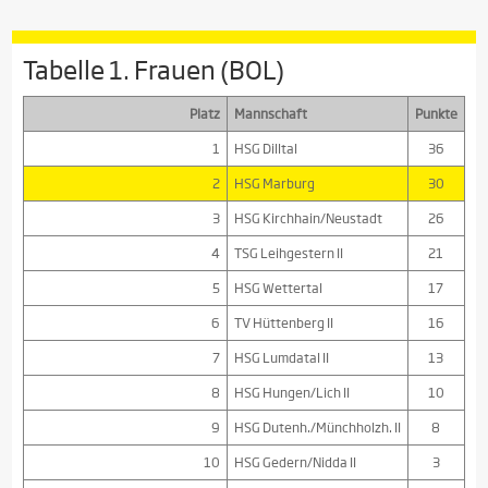
Tabelle 1. Frauen (BOL)
Platz
Mannschaft
Punkte
1
HSG Dilltal
36
2
HSG Marburg
30
3
HSG Kirchhain/Neustadt
26
4
TSG Leihgestern II
21
5
HSG Wettertal
17
6
TV Hüttenberg II
16
7
HSG Lumdatal II
13
8
HSG Hungen/Lich II
10
9
HSG Dutenh./Münchholzh. II
8
10
HSG Gedern/Nidda II
3