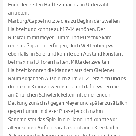
Ende der ersten Hälfte zunächst in Unterzahl
antreten.
Marburg/Cappel nutzte dies zu Beginn der zweiten
Halbzeit und konnte auf 17-14 erhöhen. Der
Rückraum mit Meyer, Lumm und Purschke kam
regelmäßig zu Torerfolgen, doch Wettenberg war
ebenfalls im Spiel und konnte den Abstand konstant
bei maximal 3 Toren halten. Mitte der zweiten
Halbzeit konnten die Mannen aus dem Gießener
Raum sogar den Ausgleich zum 21-21 erzielen und es
drohte ein Krimi zu werden. Grund dafür waren die
anfänglichen Schwierigkeiten mit einer engen
Deckung zunächst gegen Meyer und später zusätzlich
gegen Lumm. In dieser Phase jedoch nahm
Sangmeister das Spiel in die Hand und konnte vor
allem seinen Außen Barabas und auch Kreisläufer
Ackermann bedienen, die in einer kritischen Phase