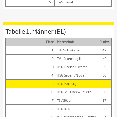
255
TSV Griedel
Tabelle 1. Männer (BL)
Platz
Mannschaft
Punkte
1
TUS Vollnkirchen
49
2
TV Hüttenberg III
42
3
HSG Eibelsh./Ewersb.
39
4
HSG Gedern/Nidda
36
5
HSG Marburg
33
6
HSG Gr.-Buseck/Beuern
30
7
TSV Södel
27
8
HSG Dilltal II
25