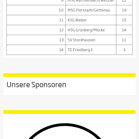
9
MSG Rechtenbach/Wetzlar
21
10
MSG Florstadt/Gettenau
19
11
KSG Bieber
15
12
HSG Grünberg/Mücke
14
13
SV Stockhausen
11
14
TG Friedberg II
3
Unsere Sponsoren