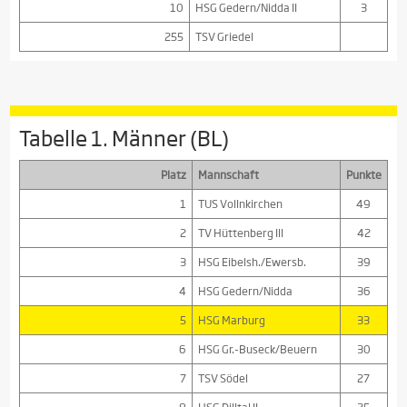
10
HSG Gedern/Nidda II
3
255
TSV Griedel
Tabelle 1. Männer (BL)
Platz
Mannschaft
Punkte
1
TUS Vollnkirchen
49
2
TV Hüttenberg III
42
3
HSG Eibelsh./Ewersb.
39
4
HSG Gedern/Nidda
36
5
HSG Marburg
33
6
HSG Gr.-Buseck/Beuern
30
7
TSV Södel
27