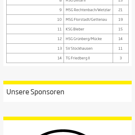
8
HSG Dilltal II
25
9
MSG Rechtenbach/Wetzlar
21
10
MSG Florstadt/Gettenau
19
11
KSG Bieber
15
12
HSG Grünberg/Mücke
14
13
SV Stockhausen
11
14
TG Friedberg II
3
Unsere Sponsoren