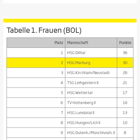
Tabelle 1. Frauen (BOL)
Platz
Mannschaft
Punkte
1
HSG Dilltal
36
2
HSG Marburg
30
3
HSG Kirchhain/Neustadt
26
4
TSG Leihgestern II
21
5
HSG Wettertal
17
6
TV Hüttenberg II
16
7
HSG Lumdatal II
13
8
HSG Hungen/Lich II
10
9
HSG Dutenh./Münchholzh. II
8