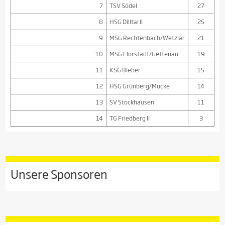
7
TSV Södel
27
8
HSG Dilltal II
25
9
MSG Rechtenbach/Wetzlar
21
10
MSG Florstadt/Gettenau
19
11
KSG Bieber
15
12
HSG Grünberg/Mücke
14
13
SV Stockhausen
11
14
TG Friedberg II
3
Unsere Sponsoren