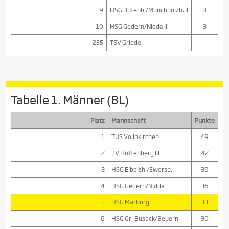
9
HSG Dutenh./Münchholzh. II
8
10
HSG Gedern/Nidda II
3
255
TSV Griedel
Tabelle 1. Männer (BL)
Platz
Mannschaft
Punkte
1
TUS Vollnkirchen
49
2
TV Hüttenberg III
42
3
HSG Eibelsh./Ewersb.
39
4
HSG Gedern/Nidda
36
5
HSG Marburg
33
6
HSG Gr.-Buseck/Beuern
30