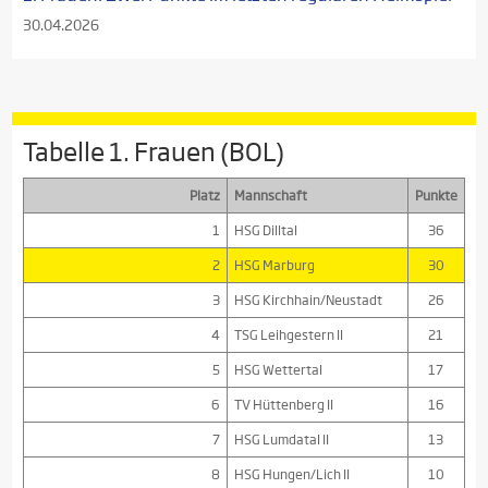
30.04.2026
Tabelle 1. Frauen (BOL)
Platz
Mannschaft
Punkte
1
HSG Dilltal
36
2
HSG Marburg
30
3
HSG Kirchhain/Neustadt
26
4
TSG Leihgestern II
21
5
HSG Wettertal
17
6
TV Hüttenberg II
16
7
HSG Lumdatal II
13
8
HSG Hungen/Lich II
10