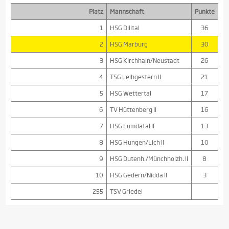
Platz
Mannschaft
Punkte
1
HSG Dilltal
36
2
HSG Marburg
30
3
HSG Kirchhain/Neustadt
26
4
TSG Leihgestern II
21
5
HSG Wettertal
17
6
TV Hüttenberg II
16
7
HSG Lumdatal II
13
8
HSG Hungen/Lich II
10
9
HSG Dutenh./Münchholzh. II
8
10
HSG Gedern/Nidda II
3
255
TSV Griedel