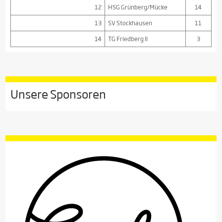
12
HSG Grünberg/Mücke
14
13
SV Stockhausen
11
14
TG Friedberg II
3
Unsere Sponsoren