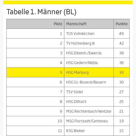
Tabelle 1. Männer (BL)
Platz
Mannschaft
Punkte
1
TUS Vollnkirchen
49
2
TV Hüttenberg III
42
3
HSG Eibelsh./Ewersb.
39
4
HSG Gedern/Nidda
36
5
HSG Marburg
33
6
HSG Gr.-Buseck/Beuern
30
7
TSV Södel
27
8
HSG Dilltal II
25
9
MSG Rechtenbach/Wetzlar
21
10
MSG Florstadt/Gettenau
19
11
KSG Bieber
15