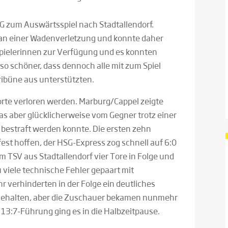
G zum Auswärtsspiel nach Stadtallendorf.
h an einer Wadenverletzung und konnte daher
 Spielerinnen zur Verfügung und es konnten
mso schöner, dass dennoch alle mit zum Spiel
ribüne aus unterstützten.
orte verloren werden. Marburg/Cappel zeigte
as aber glücklicherweise vom Gegner trotz einer
t bestraft werden konnte. Die ersten zehn
est hoffen, der HSG-Express zog schnell auf 6:0
 TSV aus Stadtallendorf vier Tore in Folge und
u viele technische Fehler gepaart mit
r verhinderten in der Folge ein deutliches
gehalten, aber die Zuschauer bekamen nunmehr
 13:7-Führung ging es in die Halbzeitpause.