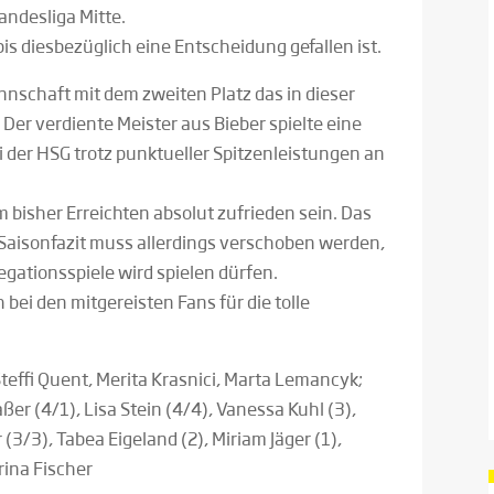
andesliga Mitte.
 bis diesbezüglich eine Entscheidung gefallen ist.
nnschaft mit dem zweiten Platz das in dieser
 Der verdiente Meister aus Bieber spielte eine
i der HSG trotz punktueller Spitzenleistungen an
bisher Erreichten absolut zufrieden sein. Das
e Saisonfazit muss allerdings verschoben werden,
egationsspiele wird spielen dürfen.
ei den mitgereisten Fans für die tolle
teffi Quent, Merita Krasnici, Marta Lemancyk;
er (4/1), Lisa Stein (4/4), Vanessa Kuhl (3),
 (3/3), Tabea Eigeland (2), Miriam Jäger (1),
rina Fischer