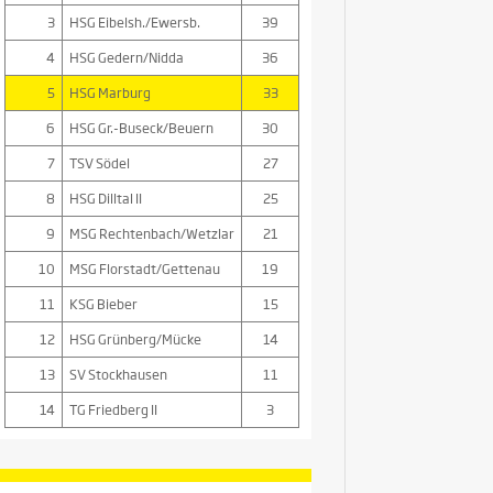
3
HSG Eibelsh./Ewersb.
39
4
HSG Gedern/Nidda
36
5
HSG Marburg
33
6
HSG Gr.-Buseck/Beuern
30
7
TSV Södel
27
8
HSG Dilltal II
25
9
MSG Rechtenbach/Wetzlar
21
10
MSG Florstadt/Gettenau
19
11
KSG Bieber
15
12
HSG Grünberg/Mücke
14
13
SV Stockhausen
11
14
TG Friedberg II
3