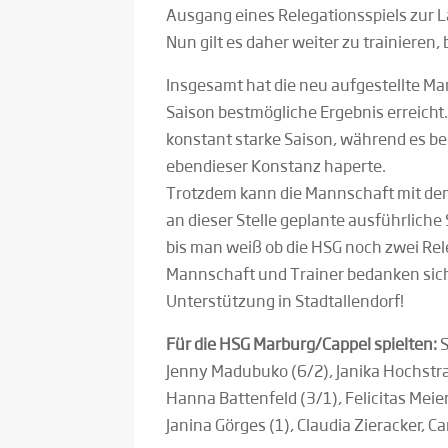
Ausgang eines Relegationsspiels zur L
Nun gilt es daher weiter zu trainieren,
Insgesamt hat die neu aufgestellte Ma
Saison bestmögliche Ergebnis erreicht.
konstant starke Saison, während es be
ebendieser Konstanz haperte.
Trotzdem kann die Mannschaft mit dem 
an dieser Stelle geplante ausführlich
bis man weiß ob die HSG noch zwei Rel
Mannschaft und Trainer bedanken sich b
Unterstützung in Stadtallendorf!
Für die HSG Marburg/Cappel spielten:
S
Jenny Madubuko (6/2), Janika Hochstraß
Hanna Battenfeld (3/1), Felicitas Meier
Janina Görges (1), Claudia Zieracker, Ca