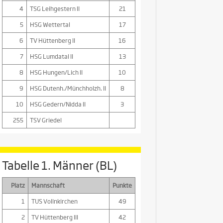
4
TSG Leihgestern II
21
5
HSG Wettertal
17
6
TV Hüttenberg II
16
7
HSG Lumdatal II
13
8
HSG Hungen/Lich II
10
9
HSG Dutenh./Münchholzh. II
8
10
HSG Gedern/Nidda II
3
255
TSV Griedel
Tabelle 1. Männer (BL)
Platz
Mannschaft
Punkte
1
TUS Vollnkirchen
49
2
TV Hüttenberg III
42