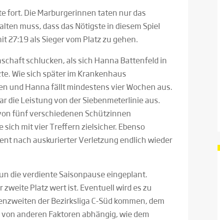
fte fort. Die Marburgerinnen taten nur das
lten muss, dass das Nötigste in diesem Spiel
t 27:19 als Sieger vom Platz zu gehen.
nschaft schlucken, als sich Hanna Battenfeld in
te. Wie sich später im Krankenhaus
hen und Hanna fällt mindestens vier Wochen aus.
ar die Leistung von der Siebenmeterlinie aus.
von fünf verschiedenen Schützinnen
 sich mit vier Treffern zielsicher. Ebenso
Quent nach auskurierter Verletzung endlich wieder
un die verdiente Saisonpause eingeplant.
er zweite Platz wert ist. Eventuell wird es zu
lenzweiten der Bezirksliga C-Süd kommen, dem
s von anderen Faktoren abhängig, wie dem