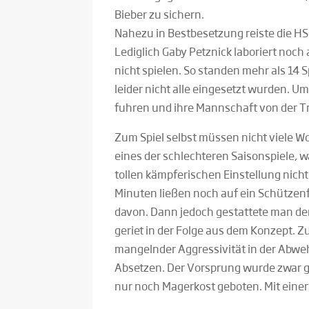
Bieber zu sichern.
Nahezu in Bestbesetzung reiste die HS
Lediglich Gaby Petznick laboriert noc
nicht spielen. So standen mehr als 14
leider nicht alle eingesetzt wurden. U
fuhren und ihre Mannschaft von der T
Zum Spiel selbst müssen nicht viele W
eines der schlechteren Saisonspiele, w
tollen kämpferischen Einstellung nich
Minuten ließen noch auf ein Schützenf
davon. Dann jedoch gestattete man dem
geriet in der Folge aus dem Konzept. Z
mangelnder Aggressivität in der Abweh
Absetzen. Der Vorsprung wurde zwar 
nur noch Magerkost geboten. Mit einer