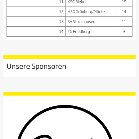
11
KSG Bieber
15
12
HSG Grünberg/Mücke
14
13
SV Stockhausen
11
14
TG Friedberg II
3
Unsere Sponsoren