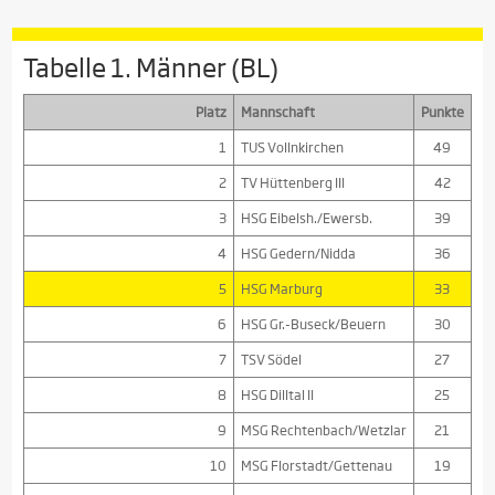
Tabelle 1. Männer (BL)
Platz
Mannschaft
Punkte
1
TUS Vollnkirchen
49
2
TV Hüttenberg III
42
3
HSG Eibelsh./Ewersb.
39
4
HSG Gedern/Nidda
36
5
HSG Marburg
33
6
HSG Gr.-Buseck/Beuern
30
7
TSV Södel
27
8
HSG Dilltal II
25
9
MSG Rechtenbach/Wetzlar
21
10
MSG Florstadt/Gettenau
19