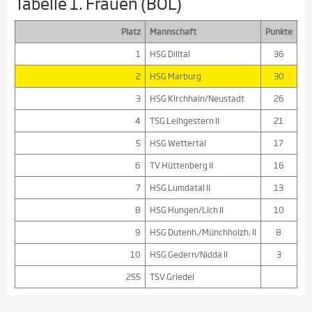
Tabelle 1. Frauen (BOL)
Platz
Mannschaft
Punkte
1
HSG Dilltal
36
2
HSG Marburg
30
3
HSG Kirchhain/Neustadt
26
4
TSG Leihgestern II
21
5
HSG Wettertal
17
6
TV Hüttenberg II
16
7
HSG Lumdatal II
13
8
HSG Hungen/Lich II
10
9
HSG Dutenh./Münchholzh. II
8
10
HSG Gedern/Nidda II
3
255
TSV Griedel