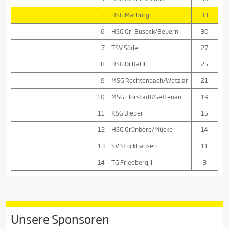
5
HSG Marburg
33
6
HSG Gr.-Buseck/Beuern
30
7
TSV Södel
27
8
HSG Dilltal II
25
9
MSG Rechtenbach/Wetzlar
21
10
MSG Florstadt/Gettenau
19
11
KSG Bieber
15
12
HSG Grünberg/Mücke
14
13
SV Stockhausen
11
14
TG Friedberg II
3
Unsere Sponsoren