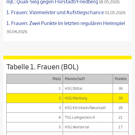
mJC: Quali-Sieg gegen Florstadt/Friedberg
18.05.2026
1. Frauen: Vizemeister und Aufstiegschance
01.05.2026
1. Frauen: Zwei Punkte im letzten regulären Heimspiel
30.04.2026
Tabelle 1. Frauen (BOL)
Platz
Mannschaft
Punkte
1
HSG Dilltal
36
2
HSG Marburg
30
3
HSG Kirchhain/Neustadt
26
4
TSG Leihgestern II
21
5
HSG Wettertal
17