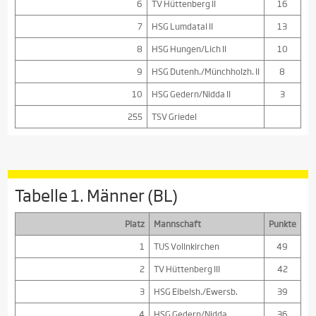
6
TV Hüttenberg II
16
7
HSG Lumdatal II
13
8
HSG Hungen/Lich II
10
9
HSG Dutenh./Münchholzh. II
8
10
HSG Gedern/Nidda II
3
255
TSV Griedel
Tabelle 1. Männer (BL)
Platz
Mannschaft
Punkte
1
TUS Vollnkirchen
49
2
TV Hüttenberg III
42
3
HSG Eibelsh./Ewersb.
39
4
HSG Gedern/Nidda
36