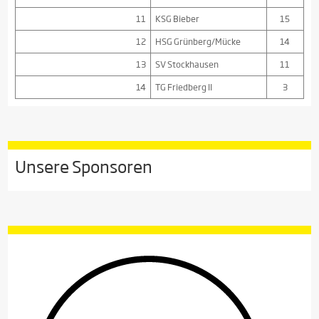
11
KSG Bieber
15
12
HSG Grünberg/Mücke
14
13
SV Stockhausen
11
14
TG Friedberg II
3
Unsere Sponsoren