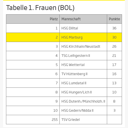
Tabelle 1. Frauen (BOL)
Platz
Mannschaft
Punkte
1
HSG Dilltal
36
2
HSG Marburg
30
3
HSG Kirchhain/Neustadt
26
4
TSG Leihgestern II
21
5
HSG Wettertal
17
6
TV Hüttenberg II
16
7
HSG Lumdatal II
13
8
HSG Hungen/Lich II
10
9
HSG Dutenh./Münchholzh. II
8
10
HSG Gedern/Nidda II
3
255
TSV Griedel