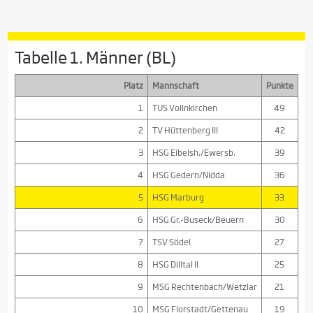
Tabelle 1. Männer (BL)
Platz
Mannschaft
Punkte
1
TUS Vollnkirchen
49
2
TV Hüttenberg III
42
3
HSG Eibelsh./Ewersb.
39
4
HSG Gedern/Nidda
36
5
HSG Marburg
33
6
HSG Gr.-Buseck/Beuern
30
7
TSV Södel
27
8
HSG Dilltal II
25
9
MSG Rechtenbach/Wetzlar
21
10
MSG Florstadt/Gettenau
19