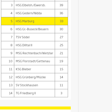
3
HSG Eibelsh./Ewersb.
39
4
HSG Gedern/Nidda
36
5
HSG Marburg
33
6
HSG Gr.-Buseck/Beuern
30
7
TSV Södel
27
8
HSG Dilltal II
25
9
MSG Rechtenbach/Wetzlar
21
10
MSG Florstadt/Gettenau
19
11
KSG Bieber
15
12
HSG Grünberg/Mücke
14
13
SV Stockhausen
11
14
TG Friedberg II
3