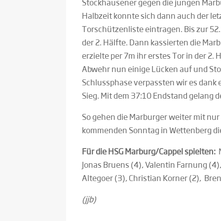
Stockhausener gegen die jungen Marbur
Halbzeit konnte sich dann auch der letz
Torschützenliste eintragen. Bis zur 52
der 2. Hälfte. Dann kassierten die Ma
erzielte per 7m ihr erstes Tor in der 2.
Abwehr nun einige Lücken auf und Stoc
Schlussphase verpassten wir es dank e
Sieg. Mit dem 37:10 Endstand gelang de
So gehen die Marburger weiter mit nur 
kommenden Sonntag in Wettenberg die 
Für die HSG Marburg/Cappel spielten:
N
Jonas Bruens (4), Valentin Farnung (4),
Altegoer (3), Christian Korner (2), Bren
(jjb)