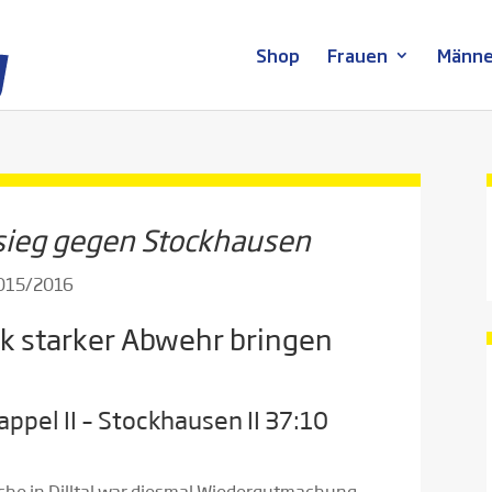
Shop
Frauen
Männe
sieg gegen Stockhausen
2015/2016
nk starker Abwehr bringen
pel II – Stockhausen II 37:10
he in Dilltal war diesmal Wiedergutmachung