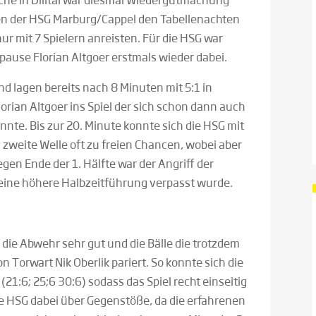
en der HSG Marburg/Cappel den Tabellenachten
ur mit 7 Spielern anreisten. Für die HSG war
ause Florian Altgoer erstmals wieder dabei.
nd lagen bereits nach 8 Minuten mit 5:1 in
orian Altgoer ins Spiel der sich schon dann auch
nte. Bis zur 20. Minute konnte sich die HSG mit
 zweite Welle oft zu freien Chancen, wobei aber
gen Ende der 1. Hälfte war der Angriff der
 eine höhere Halbzeitführung verpasst wurde.
m die Abwehr sehr gut und die Bälle die trotzdem
 Torwart Nik Oberlik pariert. So konnte sich die
(21:6; 25;6 30:6) sodass das Spiel recht einseitig
die HSG dabei über Gegenstöße, da die erfahrenen