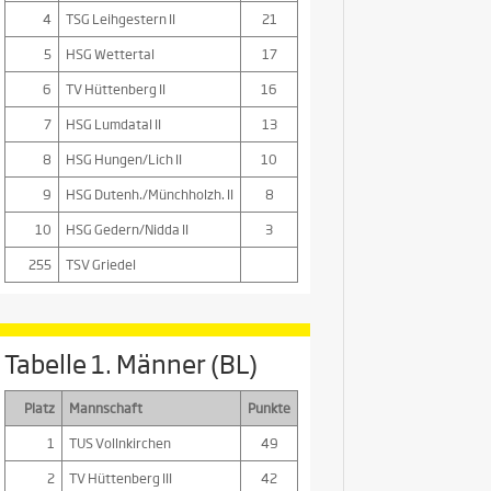
4
TSG Leihgestern II
21
5
HSG Wettertal
17
6
TV Hüttenberg II
16
7
HSG Lumdatal II
13
8
HSG Hungen/Lich II
10
9
HSG Dutenh./Münchholzh. II
8
10
HSG Gedern/Nidda II
3
255
TSV Griedel
Tabelle 1. Männer (BL)
Platz
Mannschaft
Punkte
1
TUS Vollnkirchen
49
2
TV Hüttenberg III
42