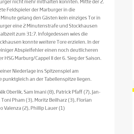
ger nicht mehr mithalten konnten. Mitte der 2.
te Feldspieler der Marburger in die
. Minute gelang den Gästen kein einziges Tor in
rburger eine 2 Minutenstrafe und Stockhausen
 Halbzeit zum 31:7. Infolgedessen wies die
khausen konnte weitere Tore erzielen. In der
iniger Abspielfehler einen noch deutlicheren
r HSG Marburg/Cappel II der 6. Sieg der Saison.
einer Niederlage ins Spitzenspiel am
punktgleich an der Tabellenspitze liegen.
ik Oberlik, Sam Imani (8), Patrick Pfaff (7), Jan-
 Toni Pham (3), Moritz Beilharz (3), Florian
o Valenza (2), Phillip Lauer (1)