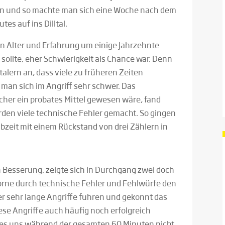
n und so machte man sich eine Woche nach dem
es auf ins Dilltal.
 an Alter und Erfahrung um einige Jahrzehnte
 sollte, eher Schwierigkeit als Chance war. Denn
talern an, dass viele zu früheren Zeiten
 man sich im Angriff sehr schwer. Das
cher ein probates Mittel gewesen wäre, fand
rden viele technische Fehler gemacht. So gingen
bzeit mit einem Rückstand von drei Zählern in
 Besserung, zeigte sich in Durchgang zwei doch
vorne durch technische Fehler und Fehlwürfe den
taler sehr lange Angriffe fuhren und gekonnt das
se Angriffe auch häufig noch erfolgreich
 es uns während der gesamten 60 Minuten nicht