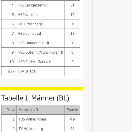
4
TSG Leihgestern II
21
5
HSG Wettertal
17
6
TV Hüttenberg II
16
7
HSG Lumdatal II
13
8
HSG Hungen/Lich II
10
9
HSG Dutenh./Münchholzh. II
8
10
HSG Gedern/Nidda II
3
255
TSV Griedel
Tabelle 1. Männer (BL)
Platz
Mannschaft
Punkte
1
TUS Vollnkirchen
49
2
TV Hüttenberg III
42