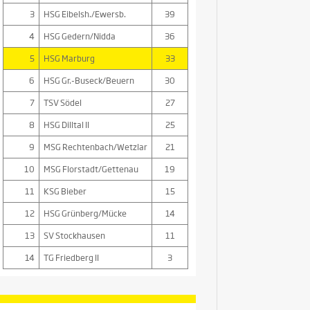
3
HSG Eibelsh./Ewersb.
39
4
HSG Gedern/Nidda
36
5
HSG Marburg
33
6
HSG Gr.-Buseck/Beuern
30
7
TSV Södel
27
8
HSG Dilltal II
25
9
MSG Rechtenbach/Wetzlar
21
10
MSG Florstadt/Gettenau
19
11
KSG Bieber
15
12
HSG Grünberg/Mücke
14
13
SV Stockhausen
11
14
TG Friedberg II
3