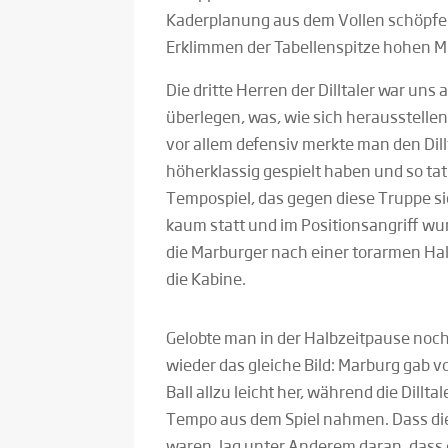
Kaderplanung aus dem Vollen schöpfe
Erklimmen der Tabellenspitze hohen Mut
Die dritte Herren der Dilltaler war uns
überlegen, was, wie sich herausstellen
vor allem defensiv merkte man den Dill
höherklassig gespielt haben und so tat
Tempospiel, das gegen diese Truppe si
kaum statt und im Positionsangriff wu
die Marburger nach einer torarmen Hal
die Kabine.
Gelobte man in der Halbzeitpause noch
wieder das gleiche Bild: Marburg gab 
Ball allzu leicht her, während die Dill
Tempo aus dem Spiel nahmen. Dass die
waren, lag unter Anderem daran, dass