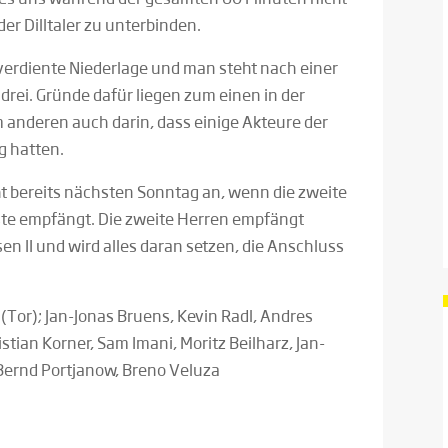
er Dilltaler zu unterbinden.
verdiente Niederlage und man steht nach einer
drei. Gründe dafür liegen zum einen in der
m anderen auch darin, dass einige Akteure der
g hatten.
ht bereits nächsten Sonntag an, wenn die zweite
ste empfängt. Die zweite Herren empfängt
n II und wird alles daran setzen, die Anschluss
(Tor); Jan-Jonas Bruens, Kevin Radl, Andres
ristian Korner, Sam Imani, Moritz Beilharz, Jan-
 Bernd Portjanow, Breno Veluza