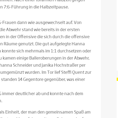
n 7:6-Führung in die Halbzeitpause.
G-Frauen dann wie ausgewechselt auf. Von
die Abwehr stand wie bereits in der ersten
 in der Offensive die sich durch die offensive
en Räume genutzt. Die gut aufgelegte Hanna
n konnte sich mehrmals im 1:1 durchsetzen oder
u kamen einige Balleroberungen in der Abwehr,
Johanna Schneider und Janika Hochstraßer per
umgemünzt wurden. Im Tor lief Steffi Quent zur
 standen 14 Gegentore gegenüber, was einer
SG immer deutlicher ab und konnte nach dem
n.
 als Einheit, der man den gemeinsamen Spaß am