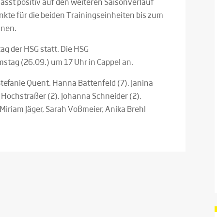
lässt positiv auf den weiteren Saisonverlauf
kte für die beiden Trainingseinheiten bis zum
nnen.
ag der HSG statt. Die HSG
mstag (26.09.) um 17 Uhr in Cappel an.
tefanie Quent, Hanna Battenfeld (7), Janina
 Hochstraßer (2), Johanna Schneider (2),
, Miriam Jäger, Sarah Voßmeier, Anika Brehl