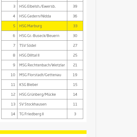
3
HSG Eibelsh./Ewersb.
39
4
HSG Gedern/Nidda
36
5
HSG Marburg
33
6
HSG Gr.-Buseck/Beuern
30
7
TSV Södel
27
8
HSG Dilltal II
25
9
MSG Rechtenbach/Wetzlar
21
10
MSG Florstadt/Gettenau
19
11
KSG Bieber
15
12
HSG Grünberg/Mücke
14
13
SV Stockhausen
11
14
TG Friedberg II
3