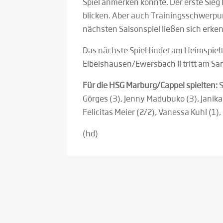
Spiel anmerken konnte. Der erste Sieg 
blicken. Aber auch Trainingsschwerpun
nächsten Saisonspiel ließen sich erke
Das nächste Spiel findet am Heimspielt
Eibelshausen/Ewersbach II tritt am Sa
Für die HSG Marburg/Cappel spielten:
S
Görges (3), Jenny Madubuko (3), Janika
Felicitas Meier (2/2), Vanessa Kuhl (1)
(hd)