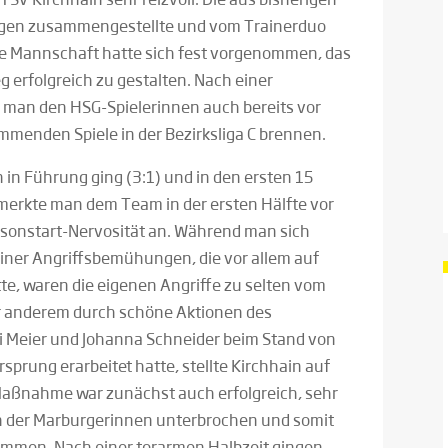
ngen zusammengestellte und vom Trainerduo
te Mannschaft hatte sich fest vorgenommen, das
erfolgreich zu gestalten. Nach einer
 man den HSG-Spielerinnen auch bereits vor
kommenden Spiele in der Bezirksliga C brennen.
in Führung ging (3:1) und in den ersten 15
merkte man dem Team in der ersten Hälfte vor
aisonstart-Nervosität an. Während man sich
hainer Angriffsbemühungen, die vor allem auf
atte, waren die eigenen Angriffe zu selten vom
r anderem durch schöne Aktionen des
i Meier und Johanna Schneider beim Stand von
sprung erarbeitet hatte, stellte Kirchhain auf
Maßnahme war zunächst auch erfolgreich, sehr
 der Marburgerinnen unterbrochen und somit
mmen. Nach einer torarmen Halbzeit gingen