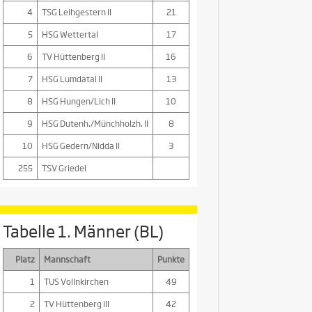
4
TSG Leihgestern II
21
5
HSG Wettertal
17
6
TV Hüttenberg II
16
7
HSG Lumdatal II
13
8
HSG Hungen/Lich II
10
9
HSG Dutenh./Münchholzh. II
8
10
HSG Gedern/Nidda II
3
255
TSV Griedel
Tabelle 1. Männer (BL)
Platz
Mannschaft
Punkte
1
TUS Vollnkirchen
49
2
TV Hüttenberg III
42