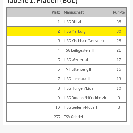
Tabelle 1. Frauen (BOL)
Platz
Mannschaft
Punkte
1
HSG Dilltal
36
2
HSG Marburg
30
3
HSG Kirchhain/Neustadt
26
4
TSG Leihgestern II
21
5
HSG Wettertal
17
6
TV Hüttenberg II
16
7
HSG Lumdatal II
13
8
HSG Hungen/Lich II
10
9
HSG Dutenh./Münchholzh. II
8
10
HSG Gedern/Nidda II
3
255
TSV Griedel