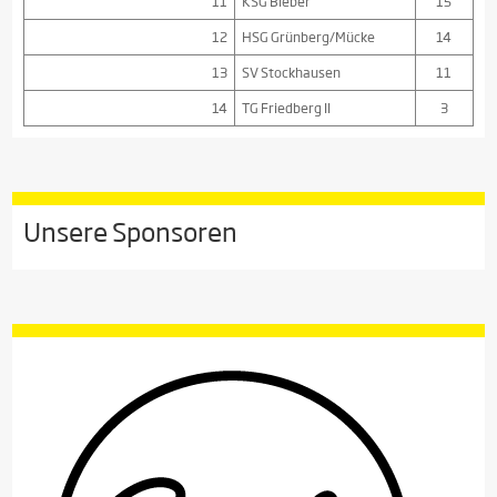
11
KSG Bieber
15
12
HSG Grünberg/Mücke
14
13
SV Stockhausen
11
14
TG Friedberg II
3
Unsere Sponsoren