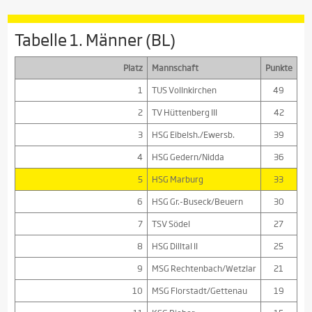
Tabelle 1. Männer (BL)
Platz
Mannschaft
Punkte
1
TUS Vollnkirchen
49
2
TV Hüttenberg III
42
3
HSG Eibelsh./Ewersb.
39
4
HSG Gedern/Nidda
36
5
HSG Marburg
33
6
HSG Gr.-Buseck/Beuern
30
7
TSV Södel
27
8
HSG Dilltal II
25
9
MSG Rechtenbach/Wetzlar
21
10
MSG Florstadt/Gettenau
19