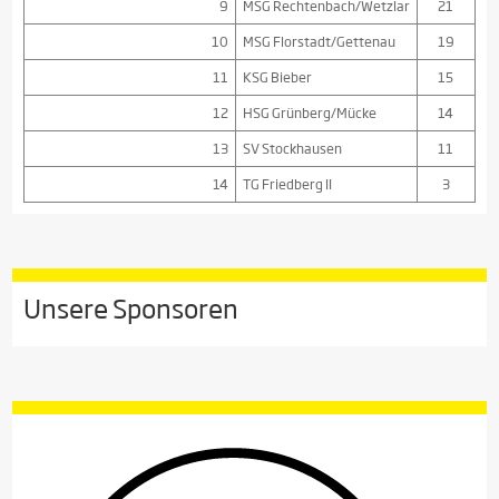
9
MSG Rechtenbach/Wetzlar
21
10
MSG Florstadt/Gettenau
19
11
KSG Bieber
15
12
HSG Grünberg/Mücke
14
13
SV Stockhausen
11
14
TG Friedberg II
3
Unsere Sponsoren