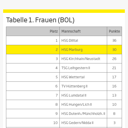
Tabelle 1. Frauen (BOL)
Platz
Mannschaft
Punkte
1
HSG Dilltal
36
2
HSG Marburg
30
3
HSG Kirchhain/Neustadt
26
4
TSG Leihgestern II
21
5
HSG Wettertal
17
6
TV Hüttenberg II
16
7
HSG Lumdatal II
13
8
HSG Hungen/Lich II
10
9
HSG Dutenh./Münchholzh. II
8
10
HSG Gedern/Nidda II
3