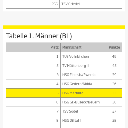
255
TSV Griedel
Tabelle 1. Männer (BL)
Platz
Mannschaft
Punkte
1
TUS Vollnkirchen
49
2
TV Hüttenberg III
42
3
HSG Eibelsh./Ewersb.
39
4
HSG Gedern/Nidda
36
5
HSG Marburg
33
6
HSG Gr.-Buseck/Beuern
30
7
TSV Södel
27
8
HSG Dilltal II
25