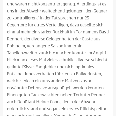
und waren nicht konzentriert genug. Allerdings ist es
uns in der Abwehr weitgehend gelungen, den Gegner
zu kontrollieren.“ In der Tat sprechen nur 25
Gegentore für gutes Verteidigen, dazu gesellte sich
einmal mehr ein starker Rückhalt im Tor namens Basti
Rennert, der diverse Gelegenheiten der Gäste aus
Pohlheim, vergangene Saison immerhin
Tabellenzweiter, zunichte machen konnte. Im Angriff
blieb man dieses Mal vieles schuldig, diverse schlecht
getimte Pässe, Fangfehler und nicht optimales
Entscheidungsverhalten führten zu Ballverlusten,
welche jedoch ein ums andere Mal von zuvor
erwähnter Defensive ausgebügelt werden konnten.
Einen guten Tag erwischten neben Torhüter Rennert
auch Debütant Heiner Coors, der in der Abwehr
ordentlich stand und sogar sein erstes Pflichtspieltor
markierte und vor allem „Youngster“ Lars Hornung.