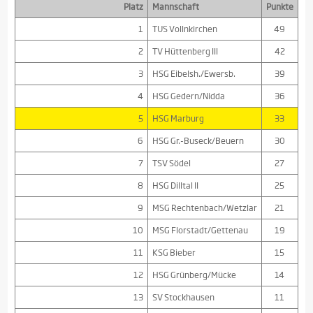
Platz
Mannschaft
Punkte
1
TUS Vollnkirchen
49
2
TV Hüttenberg III
42
3
HSG Eibelsh./Ewersb.
39
4
HSG Gedern/Nidda
36
5
HSG Marburg
33
6
HSG Gr.-Buseck/Beuern
30
7
TSV Södel
27
8
HSG Dilltal II
25
9
MSG Rechtenbach/Wetzlar
21
10
MSG Florstadt/Gettenau
19
11
KSG Bieber
15
12
HSG Grünberg/Mücke
14
13
SV Stockhausen
11