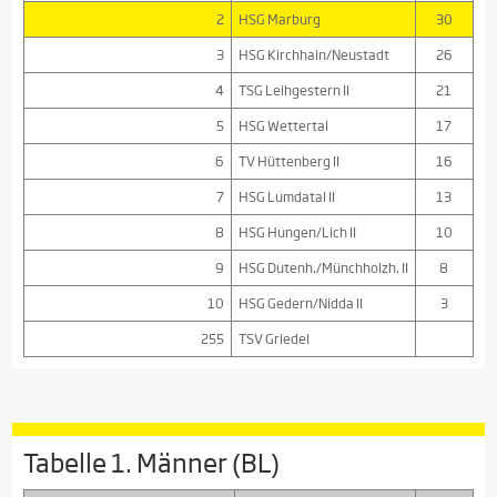
2
HSG Marburg
30
3
HSG Kirchhain/Neustadt
26
4
TSG Leihgestern II
21
5
HSG Wettertal
17
6
TV Hüttenberg II
16
7
HSG Lumdatal II
13
8
HSG Hungen/Lich II
10
9
HSG Dutenh./Münchholzh. II
8
10
HSG Gedern/Nidda II
3
255
TSV Griedel
Tabelle 1. Männer (BL)