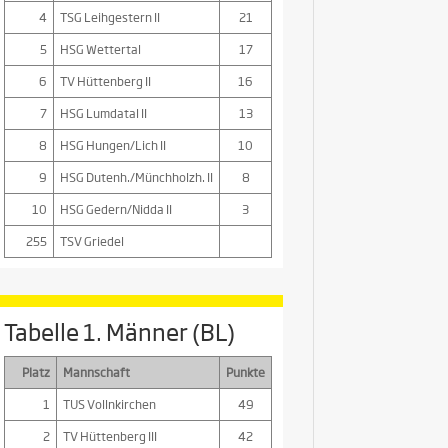
4
TSG Leihgestern II
21
5
HSG Wettertal
17
6
TV Hüttenberg II
16
7
HSG Lumdatal II
13
8
HSG Hungen/Lich II
10
9
HSG Dutenh./Münchholzh. II
8
10
HSG Gedern/Nidda II
3
255
TSV Griedel
Tabelle 1. Männer (BL)
Platz
Mannschaft
Punkte
1
TUS Vollnkirchen
49
2
TV Hüttenberg III
42