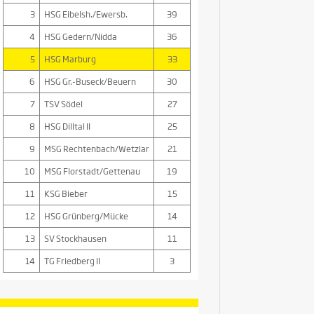
3
HSG Eibelsh./Ewersb.
39
4
HSG Gedern/Nidda
36
5
HSG Marburg
33
6
HSG Gr.-Buseck/Beuern
30
7
TSV Södel
27
8
HSG Dilltal II
25
9
MSG Rechtenbach/Wetzlar
21
10
MSG Florstadt/Gettenau
19
11
KSG Bieber
15
12
HSG Grünberg/Mücke
14
13
SV Stockhausen
11
14
TG Friedberg II
3