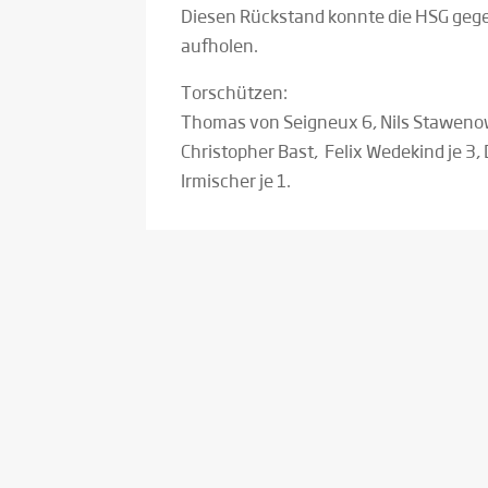
Diesen Rückstand konnte die HSG gegen
aufholen.
Torschützen:
Thomas von Seigneux 6, Nils Stawenow
Christopher Bast, Felix Wedekind je 3,
Irmischer je 1.