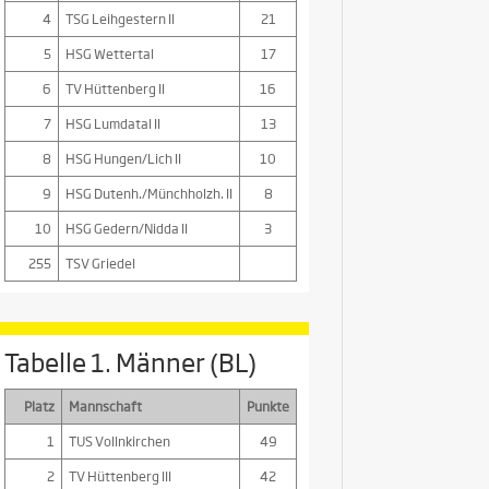
4
TSG Leihgestern II
21
5
HSG Wettertal
17
6
TV Hüttenberg II
16
7
HSG Lumdatal II
13
8
HSG Hungen/Lich II
10
9
HSG Dutenh./Münchholzh. II
8
10
HSG Gedern/Nidda II
3
255
TSV Griedel
Tabelle 1. Männer (BL)
Platz
Mannschaft
Punkte
1
TUS Vollnkirchen
49
2
TV Hüttenberg III
42