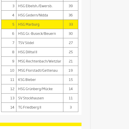
3
HSG Eibelsh./Ewersb.
39
4
HSG Gedern/Nidda
36
5
HSG Marburg
33
6
HSG Gr.-Buseck/Beuern
30
7
TSV Södel
27
8
HSG Dilltal II
25
9
MSG Rechtenbach/Wetzlar
21
10
MSG Florstadt/Gettenau
19
11
KSG Bieber
15
12
HSG Grünberg/Mücke
14
13
SV Stockhausen
11
14
TG Friedberg II
3