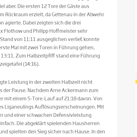
iel aber. Die ersten 12 Tore der Gäste aus
m Rückraum erzielt, da Gettenau in der Abwehr
 agierte. Dabei zeigten sich die drei
 Flothow und Philipp Hoffmeister sehr
 Stand von 11:11 ausgeglichen verlief, konnte
rste Mal mit zwei Toren in Führung gehen,
 13:11. Zum Halbzeitpfiff stand eine Führung
zeigetafel (14:16).
gte Leistung in der zweiten Halbzeit nicht
aus der Pause. Nachdem Arne Ackermann zum
ber mit einem 5-Tore-Lauf auf 21:18 davon. Von
des Liganeulings Auflösungserscheinungen. Mit
rn und einer schwachen Defensivleistung
nfach. Die abgeklärt spielenden Hausherren
d spielten den Sieg sicher nach Hause. In den